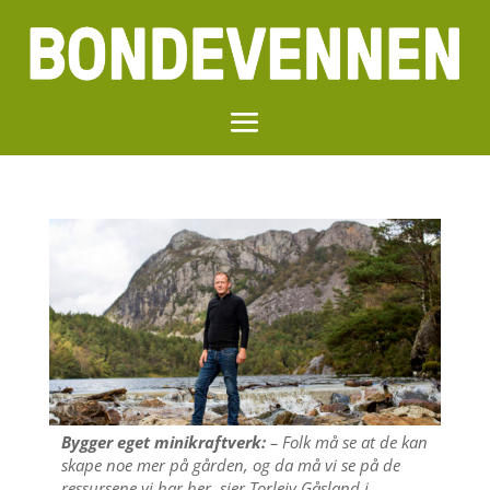
Bygger eget minikraftverk:
– Folk må se at de kan
skape noe mer på gården, og da må vi se på de
ressursene vi har her, sier Torleiv Gåsland i