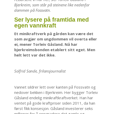
Bjerkreim, som står på steinene like nedenfor
dammen på Fossvatn.
Ser lysere på framtida med
egen vannkraft
Et minikraftverk på gården kan være det
som avgjør om ungdommen vil overta eller
ei, mener Torleiv Gåsland. Nå har
bjerkreimsbonden etablert sitt eget. Men
helt lett var det ikke.
Solfrid Sande, frilansjournalist
Vannet sildrer lett over kanten på Fossvatn og
nedover bekken i Bjerkreim. Her bygger Torleiv
Gåsland endelig minikraftkraftverket. Han har
ventet på gode kraftpriser siden 2011, da han
først fikk konsesjon. Gåsland investerer seks
millioner for å oppgradere det gamle og