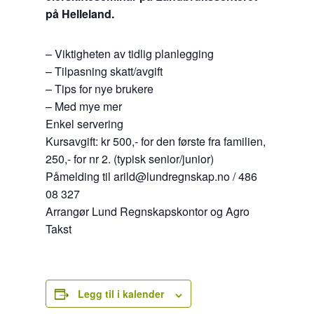
på Helleland.
– Viktigheten av tidlig planlegging
– Tilpasning skatt/avgift
– Tips for nye brukere
– Med mye mer
Enkel servering
Kursavgift: kr 500,- for den første fra familien,
250,- for nr 2. (typisk senior/junior)
Påmelding til arild@lundregnskap.no / 486
08 327
Arrangør Lund Regnskapskontor og Agro
Takst
Legg til i kalender