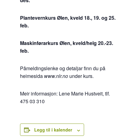
des.
Plantevernkurs Ølen, kveld 18., 19. og 25.
feb.
Maskinførarkurs Ølen, kveld/helg 20.-23.
feb.
Påmeldingslenke og detaljar finn du på
heimesida
www.nlr.no
under kurs.
Meir informasjon: Lene Marie Hustveit, tlf.
475 03 310
Legg til i kalender