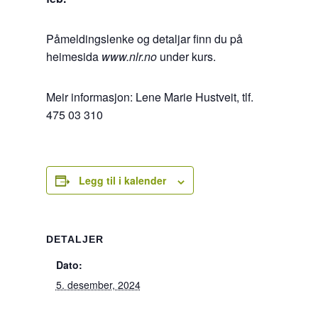
Påmeldingslenke og detaljar finn du på
heimesida
www.nlr.no
under kurs.
Meir informasjon: Lene Marie Hustveit, tlf.
475 03 310
Legg til i kalender
DETALJER
Dato:
5. desember, 2024