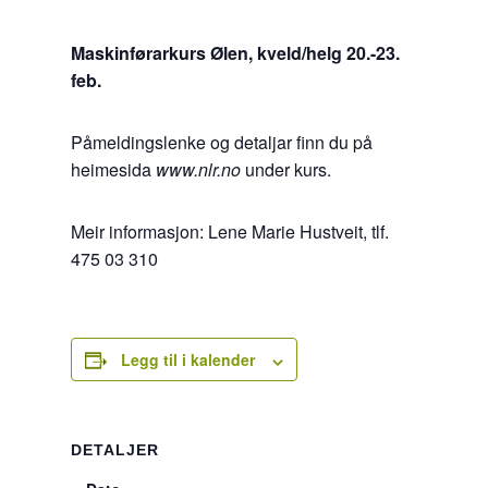
Maskinførarkurs Ølen, kveld/helg 20.-23.
feb.
Påmeldingslenke og detaljar finn du på
heimesida
www.nlr.no
under kurs.
Meir informasjon: Lene Marie Hustveit, tlf.
475 03 310
Legg til i kalender
DETALJER