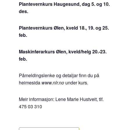
Plantevernkurs Haugesund, dag 5. og 10.
des.
Plantevernkurs Ølen, kveld 18., 19. og 25.
feb.
Maskinførarkurs Ølen, kveld/helg 20.-23.
feb.
Påmeldingslenke og detaljar finn du på
heimesida
www.nlr.no
under kurs.
Meir informasjon: Lene Marie Hustveit, tlf.
475 03 310