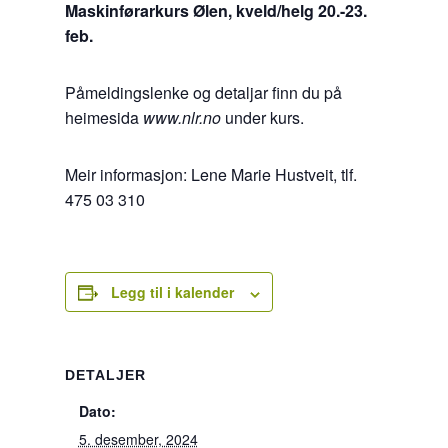
Maskinførarkurs Ølen, kveld/helg 20.-23.
feb.
Påmeldingslenke og detaljar finn du på
heimesida
www.nlr.no
under kurs.
Meir informasjon: Lene Marie Hustveit, tlf.
475 03 310
Legg til i kalender
DETALJER
Dato:
5. desember, 2024