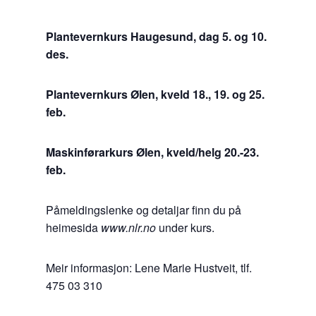
Plantevernkurs Haugesund, dag 5. og 10.
des.
Plantevernkurs Ølen, kveld 18., 19. og 25.
feb.
Maskinførarkurs Ølen, kveld/helg 20.-23.
feb.
Påmeldingslenke og detaljar finn du på
heimesida
www.nlr.no
under kurs.
Meir informasjon: Lene Marie Hustveit, tlf.
475 03 310