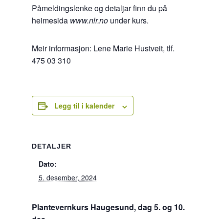
Påmeldingslenke og detaljar finn du på
heimesida
www.nlr.no
under kurs.
Meir informasjon: Lene Marie Hustveit, tlf.
475 03 310
Legg til i kalender
DETALJER
Dato:
5. desember, 2024
Plantevernkurs Haugesund, dag 5. og 10.