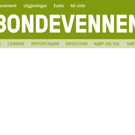
nnement
Utgjevingar
Eavis
Mi side
R
LEIARAR
REPORTASJAR
DESSUTAN
KJØP OG SAL
MØ