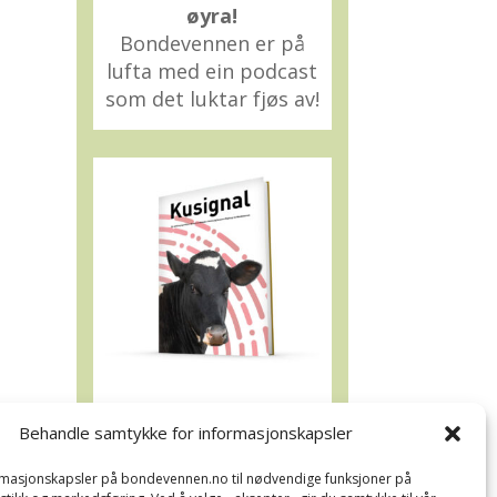
øyra!
Bondevennen er på
lufta med ein podcast
som det luktar fjøs av!
Kusignal
Behandle samtykke for informasjonskapsler
Bondevennen har
samla den populære
ormasjonskapsler på bondevennen.no til nødvendige funksjoner på