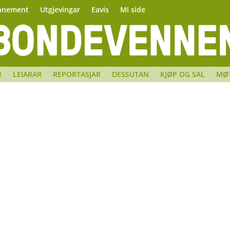
nnement
Utgjevingar
Eavis
Mi side
R
LEIARAR
REPORTASJAR
DESSUTAN
KJØP OG SAL
MØ