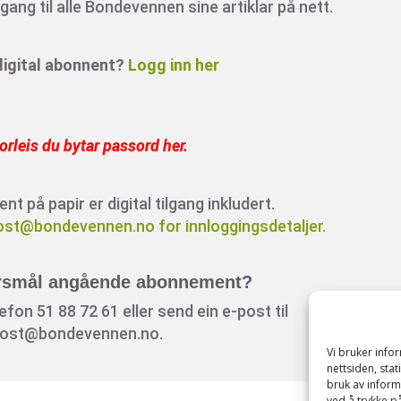
ang til alle Bondevennen sine artiklar på nett.
 digital abonnent?
Logg inn her
orleis du bytar passord her
.
 på papir er digital tilgang inkludert.
ost@bondevennen.no for innloggingsdetaljer.
rsmål angående abonnement?
fon 51 88 72 61 eller send ein e-post til
ost@bondevennen.no.
Vi bruker inf
nettsiden, sta
bruk av inform
ved å trykke på