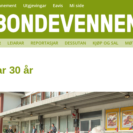
nnement
Utgjevingar
Eavis
Mi side
R
LEIARAR
REPORTASJAR
DESSUTAN
KJØP OG SAL
MØ
r 30 år