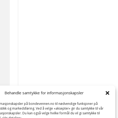
Behandle samtykke for informasjonskapsler
ormasjonskapsler på bondevennen.no til nødvendige funksjoner på
tistikk og markedsføring. Ved å velge «aksepter» gir du samtykke til vår
asjonskapsler. Du kan også velge hvilke formål du vil gi samtykke til
 «Vis detaljer».