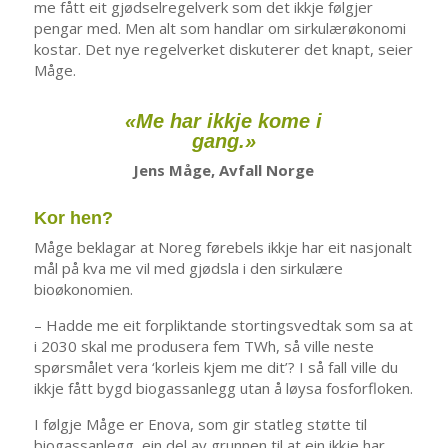
me fått eit gjødselregelverk som det ikkje følgjer
pengar med. Men alt som handlar om sirkulærøkonomi
kostar. Det nye regelverket diskuterer det knapt, seier
Måge.
«Me har ikkje kome i
gang.»
Jens Måge, Avfall Norge
Kor hen?
Måge beklagar at Noreg førebels ikkje har eit nasjonalt
mål på kva me vil med gjødsla i den sirkulære
bioøkonomien.
– Hadde me eit forpliktande stortingsvedtak som sa at
i 2030 skal me produsera fem TWh, så ville neste
spørsmålet vera ‘korleis kjem me dit’? I så fall ville du
ikkje fått bygd biogassanlegg utan å løysa fosforfloken.
I følgje Måge er Enova, som gir statleg støtte til
biogassanlegg, ein del av grunnen til at ein ikkje har