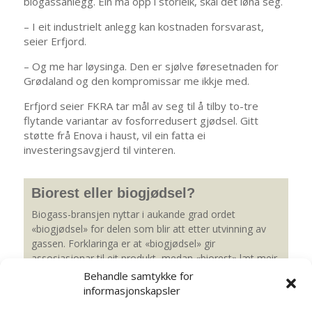
biogassanlegg. Ein må opp i storleik, skal det løna seg.
– I eit industrielt anlegg kan kostnaden forsvarast,
seier Erfjord.
– Og me har løysinga. Den er sjølve føresetnaden for
Grødaland og den kompromissar me ikkje med.
Erfjord seier FKRA tar mål av seg til å tilby to-tre
flytande variantar av fosforredusert gjødsel. Gitt
støtte frå Enova i haust, vil ein fatta ei
investeringsavgjerd til vinteren.
Biorest eller biogjødsel?
Biogass-bransjen nyttar i aukande grad ordet
«biogjødsel» for delen som blir att etter utvinning av
gassen. Forklaringa er at «biogjødsel» gir
assosiasjonar til eit produkt, medan «biorest» læt meir
som eit avfallsproblem.
Behandle samtykke for
Så heretter, altså: Biogjødsel.
informasjonskapsler