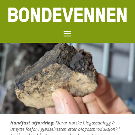
Handfast utfordring:
Klarar norske biogassanlegg å
utnytte fosfor i gjødselresten etter biogassproduksjon? I