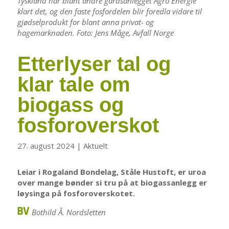
Tyskland har blant andre gardsanlegget Agro Energie
klart det, og den faste fosfordelen blir foredla vidare til
gjødselprodukt for blant anna privat- og
hagemarknaden. Foto: Jens Måge, Avfall Norge
Etterlyser tal og
klar tale om
biogass og
fosforoverskot
27. august 2024
|
Aktuelt
Leiar i Rogaland Bondelag, Ståle Hustoft, er uroa
over mange bønder si tru på at biogassanlegg er
løysinga på fosforoverskotet.
Bothild Å. Nordsletten