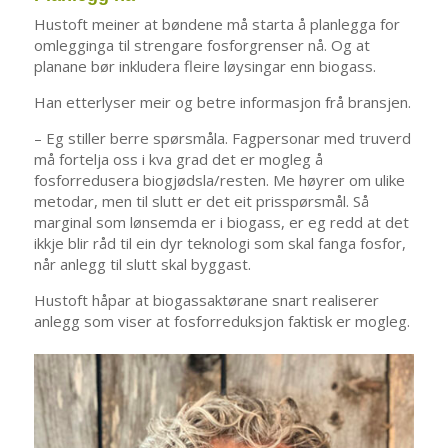
Hustoft meiner at bøndene må starta å planlegga for
omlegginga til strengare fosforgrenser nå. Og at
planane bør inkludera fleire løysingar enn biogass.
Han etterlyser meir og betre informasjon frå bransjen.
– Eg stiller berre spørsmåla. Fagpersonar med truverd
må fortelja oss i kva grad det er mogleg å
fosforredusera biogjødsla/resten. Me høyrer om ulike
metodar, men til slutt er det eit prisspørsmål. Så
marginal som lønsemda er i biogass, er eg redd at det
ikkje blir råd til ein dyr teknologi som skal fanga fosfor,
når anlegg til slutt skal byggast.
Hustoft håpar at biogassaktørane snart realiserer
anlegg som viser at fosforreduksjon faktisk er mogleg.