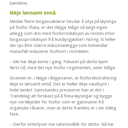
bøndene.
Ikkje lønsamt ennå
Medan fleire biogassaktørar hevdar å sitja på løysinga
på fosfor-floka, er det ifølgje Måge så langt ingen
anlegg som driv med fosforreduksjon av resten etter
biogassproduksjon frå husdyrgjødsel i Noreg. Ei heller
dei sju-åtte større industrianlegga som behandlar
matavfall reduserer fosforet i restdelen.
– Me har ikkje kome i gang. Fokuset på dette kjem
først nå, med det nye fosfor-regelverket, seier Måge.
Grunnen er, i følgje rådgjevaren, at fosforekstrahering
ikkje er lønsamt ennå. Det er heller ikkje naudsynt i
heile landet. Samstundes presiserer han at det i
Trøndelag alt forskast på å finna løysingar og bygge
nye verdikjeder for fosfor som er gjenvunne frå
organiske råvarer, men at dette framleis er i ein tidleg
fase.
– Derfor etterlyser me rammevilkår for dette. Nå har