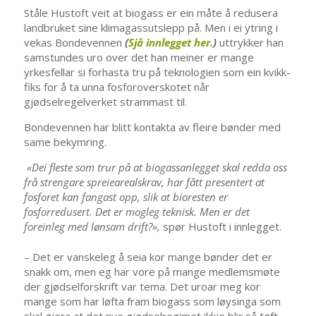
​Ståle Hustoft veit at biogass er ein måte å redusera
landbruket sine klimagassutslepp på. Men i ei ytring i
vekas Bondevennen
(
Sjå innlegget her.
)
uttrykker han
samstundes uro over det han meiner er mange
yrkesfellar si forhasta tru på teknologien som ein kvikk-
fiks for å ta unna fosforoverskotet når
gjødselregelverket strammast til.
Bondevennen har blitt kontakta av fleire bønder med
same bekymring.
«Dei fleste som trur på at biogassanlegget skal redda oss
frå strengare spreieareals­krav, har fått presentert at
fosforet kan fangast opp, slik at bioresten er
fosforredusert. Det er mogleg teknisk. Men er det
foreinleg med lønsam drift?»,
spør Hustoft i innlegget.
– Det er vanskeleg å seia kor mange bønder det er
snakk om, men eg har vore på mange medlemsmøte
der gjødselforskrift var tema. Det uroar meg kor
mange som har løfta fram biogass som løysinga som
skal gjera at det nye gjødselregimet ikkje blir så tøft,