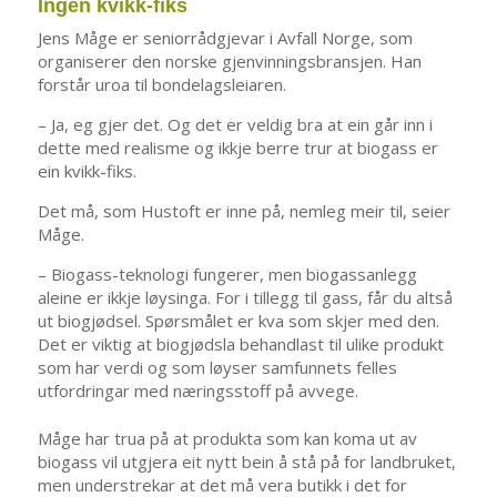
Ingen kvikk-fiks
Jens Måge er seniorrådgjevar i Avfall Norge, som
organiserer den norske gjenvinningsbransjen. Han
forstår uroa til bondelagsleiaren.
– Ja, eg gjer det. Og det er veldig bra at ein går inn i
dette med realisme og ikkje berre trur at biogass er
ein kvikk-fiks.
Det må, som Hustoft er inne på, nemleg meir til, seier
Måge.
– Biogass-teknologi fungerer, men bio­gassanlegg
aleine er ikkje løysinga. For i tillegg til gass, får du altså
ut biogjødsel. Spørsmålet er kva som skjer med den.
Det er viktig at biogjødsla behandlast til ulike produkt
som har verdi og som løyser samfunnets felles
utfordringar med næringsstoff på avvege.
Måge har trua på at produkta som kan koma ut av
biogass vil utgjera eit nytt bein å stå på for landbruket,
men understrekar at det må vera butikk i det for