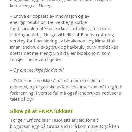
kome lengre i Noreg.
– Enova er opptatt av innovasjon og av
energiproduksjon. Dei vektlegg korkje
fosforproblematikken, sirkularitet eller klima i sine
tildelingar. Avfall Norge vil heller at Bionova (statleg
verktøy for finansiering av bioøkonomi og klimatiltak
innan landbruk, skogbruk og havbruk, journ. meld.) kan
støtta det me treng: Ein sirkulær bioøkonomi som
tenkjer i heile verdikjeder.
– Og om me ikkje får det til?
– Då lukkast me ikkje å nå måla for ein sirkulær
økonomi, og organiske avfallsressursar kan måtte gå til
forbrenning. I verste fall må også landbruket redusere
talet på dyr.
Sikre på at FKRA lukkast
Torgeir Erfjord leiar FKRA sitt arbeid for eit
biogassanlegg på Grødaland i Hå kommune. Også han