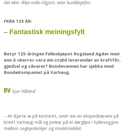
det ekte. Ikkje noko tilgjort, seier butikksjefen.
FKRA 125 ÅR:
– Fantastisk meiningsfylt
Betyr 125-åringen Felleskjøpet Rogaland Agder meir
enn å «berre» vera ein stabil leverandør av kraftfôr,
gjødsel og såvarer? Bondevennen har sjekka med
BondeKompaniet på Varhaug.
Sjur Håland​
– An Bjarte æ på kontoret, seier ein av ekspeditørane på
breitt Varhaug-mål og peikar på ei dørglipe i hylleveggen
mellom sagkjedeoljer og insektmiddel.