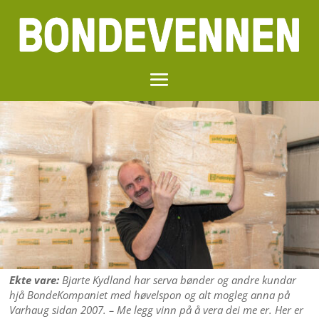
Ekte vare:
Bjarte Kydland har serva bønder og andre kundar
hjå BondeKompaniet med høvelspon og alt mogleg anna på
Varhaug sidan 2007. – Me legg vinn på å vera dei me er. Her er