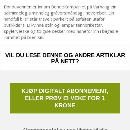
Bondevennen er innom BondeKompaniet på Varhaug ein
ualminneleg alminneleg gråversmåndag i november. Ein
handfull bilar står travelt parkert på asfalten utafor
butikkdøra. Ei kvinne står og lempar tennbrikettar,
spylervæske og to gule sekker med hønefôr inn i bagas­je­
rommet på bilen sin.
VIL DU LESE DENNE OG ANDRE ARTIKLAR
PÅ NETT?
KJØP DIGITALT ABONNEMENT,
ELLER PRØV EI VEKE FOR 1
KRONE
Abonnementet gir deg tilgang til alle