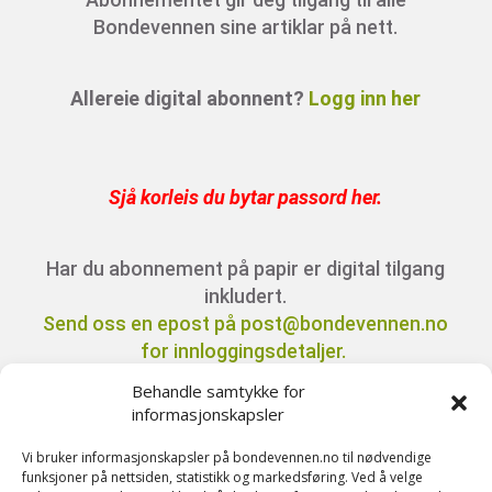
Bondevennen sine artiklar på nett.
Allereie digital abonnent?
Logg inn her
Sjå korleis du bytar passord her
.
Har du abonnement på papir er digital tilgang
inkludert.
Send oss en epost på post@bondevennen.no
for innloggingsdetaljer.
Behandle samtykke for
informasjonskapsler
Har du spørsmål angående abonnement?
Kontakt oss på telefon 51 88 72 61 eller send
Vi bruker informasjonskapsler på bondevennen.no til nødvendige
funksjoner på nettsiden, statistikk og markedsføring. Ved å velge
ein e-post til