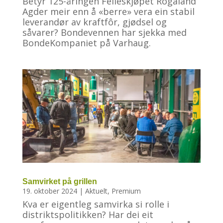
Betyr 125-åringen Felleskjøpet Rogaland
Agder meir enn å «berre» vera ein stabil
leverandør av kraftfôr, gjødsel og
såvarer? Bondevennen har sjekka med
BondeKompaniet på Varhaug.
Samvirket på grillen
19. oktober 2024
|
Aktuelt
,
Premium
Kva er eigentleg samvirka si rolle i
distriktspolitikken? Har dei eit