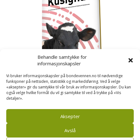
Behandle samtykke for
informasjonskapsler
Vi bruker informasjonskapsler på bondevennen.no til nødvendige
funksjoner på nettsiden, statistikk og markedsføring. Ved å velge
«aksepter» gir du samtykke til vår bruk av informasjonskapsler. Du kan
også velge hvilke formål du vil gi samtykke til ved å trykke på «Vis
detaljer».
Kusignal
Bondevennen har samla den populære serien vår
om kusignal i eit eige hefte.
Aksepter
Avslå