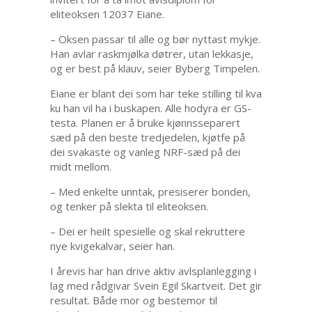
eliteoksen 12037 Eiane.
– Oksen passar til alle og bør nyttast mykje.
Han avlar raskmjølka døtrer, utan lekkasje,
og er best på klauv, seier Byberg Timpelen.
Eiane er blant dei som har teke stilling til kva
ku han vil ha i buskapen. Alle hodyra er GS-
testa. Planen er å bruke kjønnsseparert
sæd på den beste tredjedelen, kjøtfe på
dei svakaste og vanleg NRF-sæd på dei
midt mellom.
– Med enkelte unntak, presiserer bonden,
og tenker på slekta til eliteoksen.
– Dei er heilt spesielle og skal rekruttere
nye kvigekalvar, seier han.
I årevis har han drive aktiv avlsplanlegging i
lag med rådgivar Svein Egil Skartveit. Det gir
resultat. Både mor og bestemor til