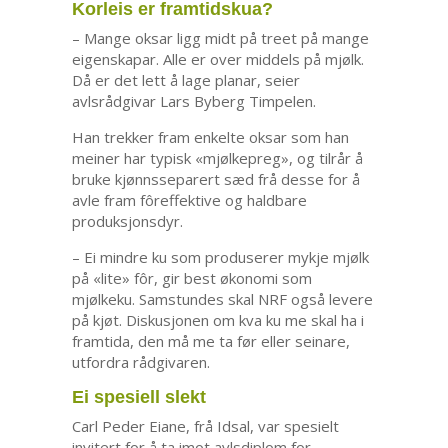
Korleis er framtidskua?
– Mange oksar ligg midt på treet på mange
eigenskapar. Alle er over middels på mjølk.
Då er det lett å lage planar, seier
avlsrådgivar Lars Byberg Timpelen.
Han trekker fram enkelte oksar som han
meiner har typisk «mjølkepreg», og tilrår å
bruke kjønnsseparert sæd frå desse for å
avle fram fôreffektive og haldbare
produksjonsdyr.
– Ei mindre ku som produserer mykje mjølk
på «lite» fôr, gir best økonomi som
mjølkeku. Samstundes skal NRF også levere
på kjøt. Diskusjonen om kva ku me skal ha i
framtida, den må me ta før eller seinare,
utfordra rådgivaren.
Ei spesiell slekt
Carl Peder Eiane, frå Idsal, var spesielt
invitert for å ta imot avlsdiplom for