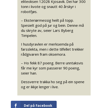
eliteoksen 12028 Kjosavik. Dei har 300
tonn i kvote og snautt 40 årskyr i
robotfjøs.
– Eksteriørmessig heilt på topp.
Spesielt god på jur og bein. Denne må
du skryte av, seier Lars Byberg
Timpelen.
I husdyravlen er merksemda på
farsslekta, men i dette tilfellet trekker
rådgivaren fram oksemora.
– Ho fekk 87 poeng. Berre unntaksvis
får me kyr som passerer 90 poeng,
seier han.
Dessverre trakka ho seg på ein spene
og er ikkje lenger i live.
Del på Facebook