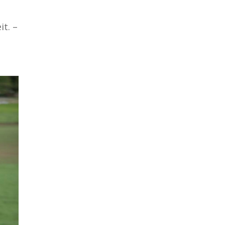
it. –