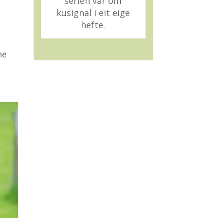
serien vår om
kusignal i eit eige
hefte.
ne