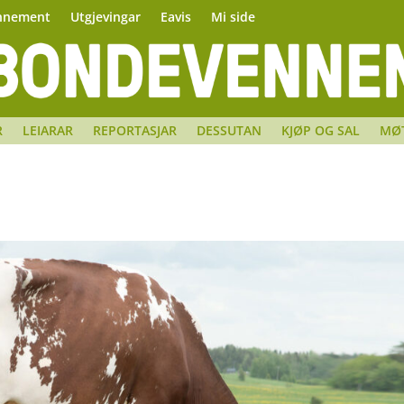
nnement
Utgjevingar
Eavis
Mi side
R
LEIARAR
REPORTASJAR
DESSUTAN
KJØP OG SAL
MØ