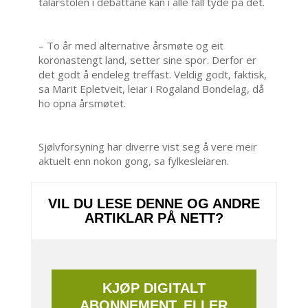
talarstolen i debattane kan i alle fall tyde på det.
– To år med alternative årsmøte og eit
koronastengt land, setter sine spor. Derfor er
det godt å endeleg treffast. Veldig godt, faktisk,
sa Marit Epletveit, leiar i Rogaland Bondelag, då
ho opna årsmøtet.
Sjølvforsyning har diverre vist seg å vere meir
aktuelt enn nokon gong, sa fylkesleiaren.
VIL DU LESE DENNE OG ANDRE
ARTIKLAR PÅ NETT?
KJØP DIGITALT
ABONNEMENT, ELLER