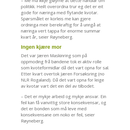
– Me må ikkje gløyme at dette handlar om
politikk. Heilt overordna trur eg det er eit
gode for næringa med flytande kvotar.
Spørsmålet er korleis me kan gjere
ordninga meir berekraftig for å unngå at
næringa vert tappa for enorme summar
kvart år, seier Røyneberg.
Ingen kjære mor
Det var Jæren Maskinring som på
oppmoding frå bøndene tok ei aktiv rolle
som kvoteformidlar då det vart opna for sal.
Etter kvart overtok Jæren Forsøksring (no
NLR Rogaland). Då det vart opna for leige
av kvotar vart det ein del av tilbodet.
– Det er mykje arbeid og mykje ansvar. Ein
feil kan få vanvittig store konsekvensar, og
det er bonden som må leve med
konsekvensane om noko er feil, seier
Røyneberg.