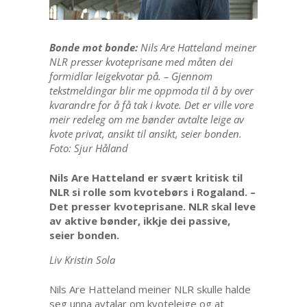
Bonde mot bonde:
Nils Are Hatteland meiner
NLR presser kvoteprisane med måten dei
formidlar leigekvotar på. – Gjennom
tekstmeldingar blir me oppmoda til å by over
kvarandre for å få tak i kvote. Det er ville vore
meir redeleg om me bønder avtalte leige av
kvote privat, ansikt til ansikt, seier bonden.
Foto: Sjur Håland
Nils Are Hatteland er svært kritisk til
NLR si rolle som kvotebørs i Rogaland. –
Det presser kvoteprisane. NLR skal leve
av aktive bønder, ikkje dei passive,
seier bonden.
Liv Kristin Sola
Nils Are Hatteland meiner NLR skulle halde
seg unna avtalar om kvoteleige og at