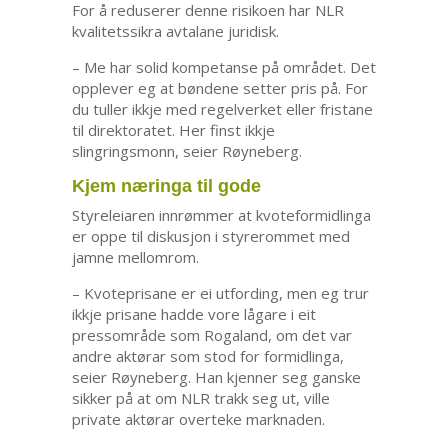
For å reduserer denne risikoen har NLR
kvalitetssikra avtalane juridisk.
– Me har solid kompetanse på området. Det
opplever eg at bøndene setter pris på. For
du tuller ikkje med regelverket eller fristane
til direktoratet. Her finst ikkje
slingringsmonn, seier Røyneberg.
Kjem næringa til gode
Styreleiaren innrømmer at kvoteformidlinga
er oppe til diskusjon i styrerommet med
jamne mellomrom.
– Kvoteprisane er ei utfording, men eg trur
ikkje prisane hadde vore lågare i eit
pressområde som Rogaland, om det var
andre aktørar som stod for formidlinga,
seier Røyneberg. Han kjenner seg ganske
sikker på at om NLR trakk seg ut, ville
private aktørar overteke marknaden.