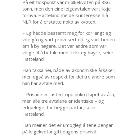
På eit tidspunkt var mjølkekvoten på 886
tonn, men den eine leigeavtalen vart ikkje
fornya. Hatteland melde si interesse hjå
NLR for å erstatte noko av kvoten.
– Eg hadde bestemt meg for kor langt eg
ville gå og vart provosert då eg vart beden
om å by høgare. Det var andre som var
villige til å betale meir, fekk eg høyre, seier
Hatteland.
Han takka nei, både av økonomiske årsaker,
men også av respekt for dei tre andre som
han har avtale med.
– Prisane er justert opp noko i løpet av åra,
men alle tre avtalane er identiske – og
edruelege, for begge partar, seier
Hatteland.
Han meiner det er umogleg å tene pengar
på leigekvotar gitt dagens prisnivå.