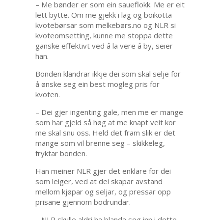
– Me bønder er som ein saueflokk. Me er eit
lett bytte. Om me gjekk i lag og boikotta
kvotebørsar som melkebørs.no og NLR si
kvoteomsetting, kunne me stoppa dette
ganske effektivt ved å la vere å by, seier
han.
Bonden klandrar ikkje dei som skal selje for
å ønske seg ein best mogleg pris for
kvoten.
– Dei gjer ingenting gale, men me er mange
som har gjeld så høg at me knapt veit kor
me skal snu oss. Held det fram slik er det
mange som vil brenne seg – skikkeleg,
fryktar bonden.
Han meiner NLR gjer det enklare for dei
som leiger, ved at dei skapar avstand
mellom kjøpar og seljar, og pressar opp
prisane gjennom bodrundar.
– NLR skulle aldri ha blanda seg inn i dette.