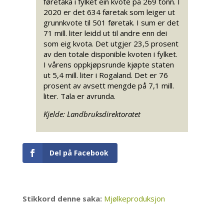
føretaka i fylket ein kvote på 269 tonn. I
2020 er det 634 føretak som leiger ut
grunnkvote til 501 føretak. I sum er det
71 mill. liter leidd ut til andre enn dei
som eig kvota. Det utgjer 23,5 prosent
av den totale disponible kvoten i fylket.
I vårens oppkjøpsrunde kjøpte staten
ut 5,4 mill. liter i Rogaland. Det er 76
prosent av avsett mengde på 7,1 mill.
liter. Tala er avrunda.
Kjelde: Landbruksdirektoratet
Del på Facebook
Stikkord denne saka:
Mjølkeproduksjon