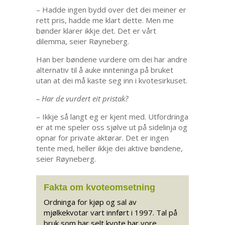
– Hadde ingen bydd over det dei meiner er
rett pris, hadde me klart dette. Men me
bønder klarer ikkje det. Det er vårt
dilemma, seier Røyneberg.
Han ber bøndene vurdere om dei har andre
alternativ til å auke innteninga på bruket
utan at dei må kaste seg inn i kvotesirkuset.
– Har de vurdert eit pristak?
– Ikkje så langt eg er kjent med. Utfordringa
er at me speler oss sjølve ut på sidelinja og
opnar for private aktørar. Det er ingen
tente med, heller ikkje dei aktive bøndene,
seier Røyneberg.
Fakta om kvoteomsetning
Ordninga for kjøp og sal av
mjølkekvotar vart innført i 1997. Tal på
bruk som har selt kvote har vore