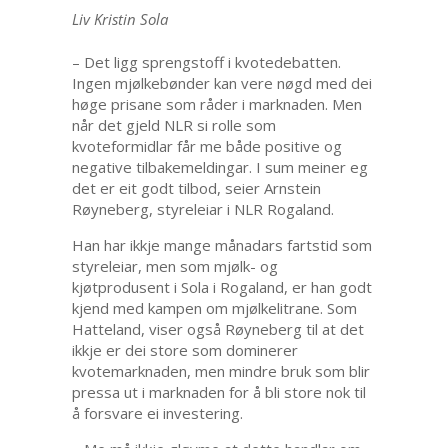
Liv Kristin Sola
– Det ligg sprengstoff i kvotedebatten.
Ingen mjølkebønder kan vere nøgd med dei
høge prisane som råder i marknaden. Men
når det gjeld NLR si rolle som
kvoteformidlar får me både positive og
negative tilbakemeldingar. I sum meiner eg
det er eit godt tilbod, seier Arnstein
Røyneberg, styreleiar i NLR Rogaland.
Han har ikkje mange månadars fartstid som
styreleiar, men som mjølk- og
kjøtprodusent i Sola i Rogaland, er han godt
kjend med kampen om mjølkelitrane. Som
Hatteland, viser også Røyneberg til at det
ikkje er dei store som dominerer
kvotemarknaden, men mindre bruk som blir
pressa ut i marknaden for å bli store nok til
å forsvare ei investering.