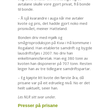
avtalane skulle vore gjort privat, frå bonde
til bonde.
– Å sjå kvarandre i auga når me avtaler
kvote og pris, det hadde gjort noko med
prisnivået, meiner Hatteland.
Bonden driv med mjølk og
smågrisproduksjon på Kvia i Hå kommune i
Rogaland. Han etablerte samdrift og bygde
lausdriftsfjøs i 2007. No driv han
enkeltmannsføretak. Han eig 380 tonn av
kvoten han disponerer på 707 tonn. Resten
leiger han av tre tidlegare samdriftspartar.
– Eg kjøpte litt kvote dei første åra, då
prisane var på eit edrueleg nivå. No er det
heilt uaktuelt, seier han.
Les NLR sitt svar under.
Presser på prisane