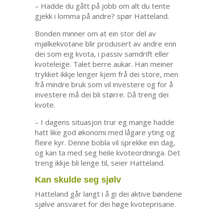
– Hadde du gått på jobb om alt du tente
gjekk i lomma på andre? spør Hatteland.
Bonden minner om at ein stor del av
mjølkekvotane blir produsert av andre enn
dei som eig kvota, i passiv samdrift eller
kvoteleige. Talet berre aukar. Han meiner
trykket ikkje lenger kjem frå dei store, men
frå mindre bruk som vil investere og for å
investere må dei bli større. Då treng dei
kvote.
– I dagens situasjon trur eg mange hadde
hatt like god økonomi med lågare yting og
fleire kyr. Denne bobla vil sprekke ein dag,
og kan ta med seg heile kvoteordninga. Det
treng ikkje bli lenge til, seier Hatteland.
Kan skulde seg sjølv
Hatteland går langt i å gi dei aktive bøndene
sjølve ansvaret for dei høge kvoteprisane.