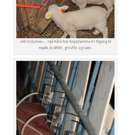
«All inclusive»…. Hjå Kåre har kopplamma fri tilgang til
mjølk, kraftfôr, grovfôr og vatn.