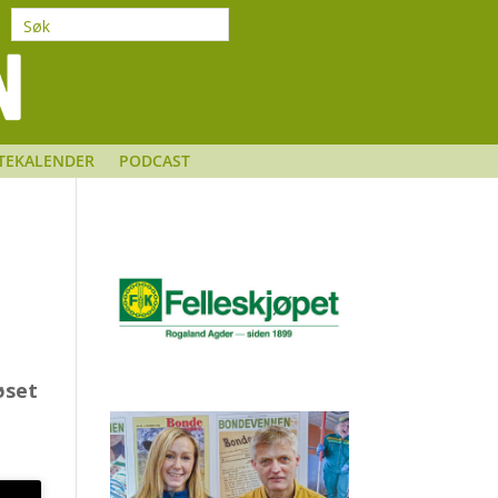
TEKALENDER
PODCAST
øset