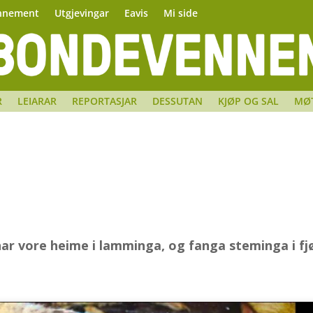
nnement
Utgjevingar
Eavis
Mi side
R
LEIARAR
REPORTASJAR
DESSUTAN
KJØP OG SAL
MØ
har vore heime i lamminga, og fanga steminga i fj