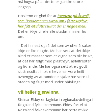
må hugsa på at dette er ganske store
inngrep.
Haslemo er glad for at
bøndene på Årsvoll,
som Bondevennen skreiv om i førre utgåve,
har fått eit sluttresultat dei er nøgde med.
Det er ikkje tilfelle alle stadar, minner ho
om.
– Det finnest også dei som av ulike årsaker
ikkje er like nøgde. Me har sett at det ikkje
alltid er massar som er eigna som blir brukt,
at det har følgt med plastrøyr, asfaltrestar
og liknande. Me har også sett at eit godt
sluttresultat i nokre høve har vore heilt
avhengig av at bøndene sjølve har vore til
stades og følgt med under påfyllinga.
Vil heller gjenvinna
Steinar Eldøy er fagleiar i regionalavdelinga i
Rogaland fylkeskommune. Eldøy fortel at
Rogaland fylkeskommune har retta mykje