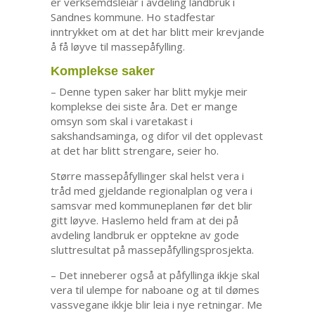
er verksemdsleiar i avdeling landbruk i
Sandnes kommune. Ho stadfestar
inntrykket om at det har blitt meir krevjande
å få løyve til massepåfylling.
Komplekse saker
– Denne typen saker har blitt mykje meir
komplekse dei siste åra. Det er mange
omsyn som skal i varetakast i
sakshandsaminga, og difor vil det opplevast
at det har blitt strengare, seier ho.
Større massepåfyllinger skal helst vera i
tråd med gjeldande regionalplan og vera i
samsvar med kommuneplanen før det blir
gitt løyve. Haslemo held fram at dei på
avdeling landbruk er opptekne av gode
sluttresultat på massepåfyllingsprosjekta.
– Det inneberer også at påfyllinga ikkje skal
vera til ulempe for naboane og at til dømes
vassvegane ikkje blir leia i nye retningar. Me