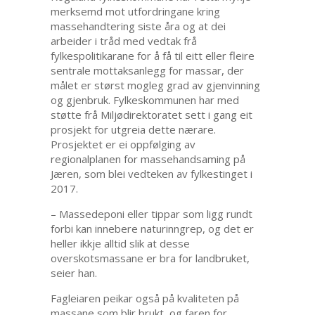
merksemd mot utfordringane kring
massehandtering siste åra og at dei
arbeider i tråd med vedtak frå
fylkespolitikarane for å få til eitt eller fleire
sentrale mottaksanlegg for massar, der
målet er størst mogleg grad av gjenvinning
og gjenbruk. Fylkeskommunen har med
støtte frå Miljødirektoratet sett i gang eit
prosjekt for utgreia dette nærare.
Prosjektet er ei oppfølging av
regionalplanen for massehandsaming på
Jæren, som blei vedteken av fylkestinget i
2017.
– Massedeponi eller tippar som ligg rundt
forbi kan innebere naturinngrep, og det er
heller ikkje alltid slik at desse
overskotsmassane er bra for landbruket,
seier han.
Fagleiaren peikar også på kvaliteten på
massane som blir brukt, og faren for