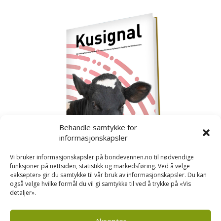
Behandle samtykke for
informasjonskapsler
Vi bruker informasjonskapsler på bondevennen.no til nødvendige
funksjoner på nettsiden, statistikk og markedsføring. Ved å velge
«aksepter» gir du samtykke til vår bruk av informasjonskapsler. Du kan
også velge hvilke formål du vil gi samtykke til ved å trykke på «Vis
detaljer».
Kusignal
Bondevennen har samla den populære serien vår
om kusignal i eit eige hefte.
Aksepter