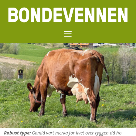
Robust type:
Gamlå vart merka for livet over ryggen då ho