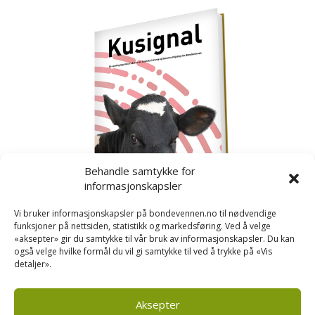
Behandle samtykke for
informasjonskapsler
Vi bruker informasjonskapsler på bondevennen.no til nødvendige
funksjoner på nettsiden, statistikk og markedsføring. Ved å velge
«aksepter» gir du samtykke til vår bruk av informasjonskapsler. Du kan
også velge hvilke formål du vil gi samtykke til ved å trykke på «Vis
detaljer».
Kusignal
Bondevennen har samla den populære serien vår
om kusignal i eit eige hefte.
Aksepter