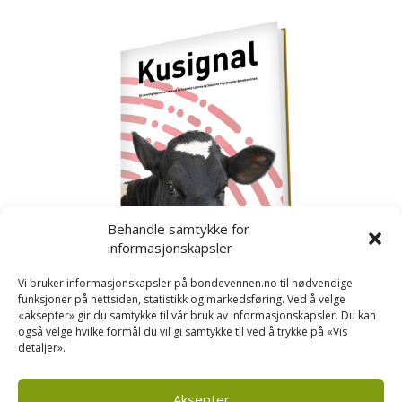
Behandle samtykke for
informasjonskapsler
Vi bruker informasjonskapsler på bondevennen.no til nødvendige
funksjoner på nettsiden, statistikk og markedsføring. Ved å velge
«aksepter» gir du samtykke til vår bruk av informasjonskapsler. Du kan
også velge hvilke formål du vil gi samtykke til ved å trykke på «Vis
detaljer».
Kusignal
Bondevennen har samla den populære serien vår
om kusignal i eit eige hefte.
Aksepter