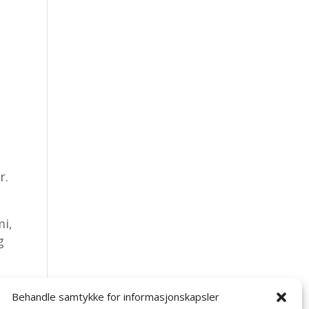
r.
mi,
g
Behandle samtykke for informasjonskapsler