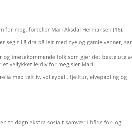
ren for meg, forteller Mari Aksdal Hermansen (16).
der seg til å dra på leir med nye og gamle venner, s
teter og imøtekommende folk som gjør det beste ute a
et vellykket leirliv for meg,sier Mari.
elia med teltliv, volleyball, fjelltur, elvepadling og
en to døgn ekstra sosialt samvær i både for- og