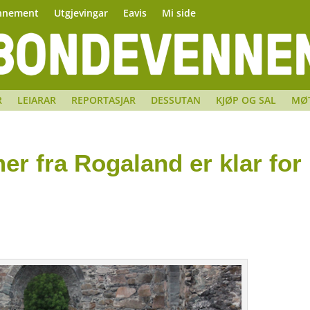
nnement
Utgjevingar
Eavis
Mi side
R
LEIARAR
REPORTASJAR
DESSUTAN
KJØP OG SAL
MØ
r fra Rogaland er klar for