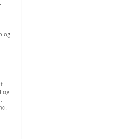
r
bb og
lt
d og
,
nd.