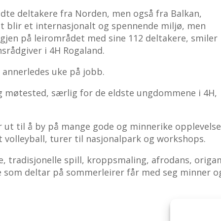
ldte deltakere fra Norden, men også fra Balkan,
et blir et internasjonalt og spennende miljø, men
 igjen på leirområdet med sine 112 deltakere, smiler
srådgiver i 4H Rogaland.
ei annerledes uke på jobb.
ig møtested, særlig for de eldste ungdommene i 4H,
er ut til å by på mange gode og minnerike opplevelse
volleyball, turer til nasjonalpark og workshops.
, tradisjonelle spill, kroppsmaling, afrodans, origa
e som deltar på sommerleirer får med seg minner o