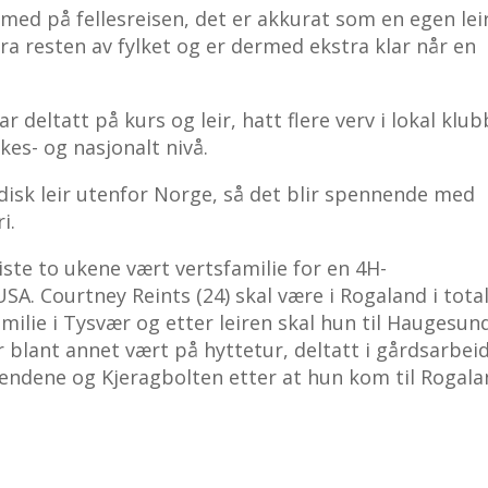
r med på fellesreisen, det er akkurat som en egen lei
ra resten av fylket og er dermed ekstra klar når en
ar deltatt på kurs og leir, hatt flere verv i lokal klu
lkes- og nasjonalt nivå.
disk leir utenfor Norge, så det blir spennende med
i.
ste to ukene vært vertsfamilie for en 4H-
SA. Courtney Reints (24) skal være i Rogaland i tota
milie i Tysvær og etter leiren skal hun til Haugesun
 blant annet vært på hyttetur, deltatt i gårdsarbeid
endene og Kjeragbolten etter at hun kom til Rogala