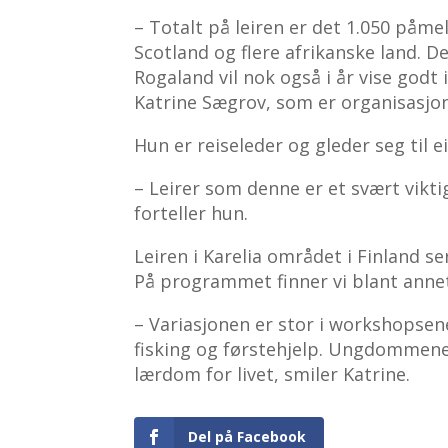
– Totalt på leiren er det 1.050 påme
Scotland og flere afrikanske land. D
Rogaland vil nok også i år vise godt
Katrine Sægrov, som er organisasjon
Hun er reiseleder og gleder seg til 
– Leirer som denne er et svært vikt
forteller hun.
Leiren i Karelia området i Finland s
På programmet finner vi blant annet 
– Variasjonen er stor i workshopsene
fisking og førstehjelp. Ungdommen
lærdom for livet, smiler Katrine.
Del på Facebook