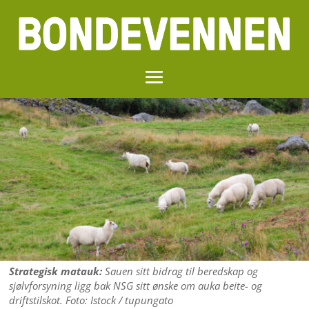
Strategisk matauk:
Sauen sitt bidrag til beredskap og
sjølvforsyning ligg bak NSG sitt ønske om auka beite- og
driftstilskot. Foto: Istock / tupungato