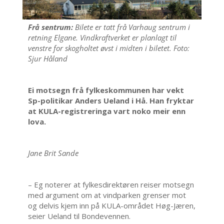
Frå sentrum:
Bilete er tatt frå Varhaug sentrum i
retning Elgane. Vindkraftverket er planlagt til
venstre for skogholtet øvst i midten i biletet. Foto:
Sjur Håland
Ei motsegn frå fylkeskommunen har vekt
Sp-politikar Anders Ueland i Hå. Han fryktar
at KULA-registreringa vart noko meir enn
lova.
Jane Brit Sande
– Eg noterer at fylkesdirektøren reiser motsegn
med argument om at vindparken grenser mot
og delvis kjem inn på KULA-området Høg-Jæren,
seier Ueland til Bondevennen.