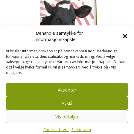
Behandle samtykke for
informasjonskapsler
Vi bruker informasjonskapsler på bondevennen.no til nødvendige
funksjoner på nettsiden, statistikk og markedsføring. Ved å velge
«aksepter» gir du samtykke til vår bruk av informasjonskapsler. Du kan
også velge hvilke formål du vil gi samtykke til ved å trykke på «Vis
detaljer».
Kusignal
Bondevennen har samla den populære serien vår
om kusignal i eit eige hefte.
Aksepter
Avslå
Vis detaljer
Bondevennen AS, Pb 208, sentrum, 4001 Stavanger
|
Personvern og cookies regler
Cookieerklæring
Personvern