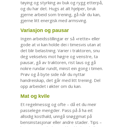
tøying og styrking av buk og rygg etterpå,
og du har det. Hugs at alt hjelper, bruk
gjerne arbeid som trening, gå når du kan,
gjerne litt energisk med armsving.
Variasjon og pausar
Ingen arbeidsstillingar er så «rette» eller
gode at vi kan holde dei i timesvis utan at
det blir belastning. Varier i traktoren, snu
deg vekselvis mot høgre og venstre, ta
pausar, gå av traktoren, rist laus og gå
nokre rundar rundt, minst ein gong i timen.
Prøv og å byte side når du nyttar
handreiskap, det går med litt trening. Del
opp arbeidet i økter om du kan.
Mat og kvile
Et regelmessig og ofte – då et du meir
passelege mengder. Pass på å ha eit
allsidig kosthald, unngå snøggmat på
bensinstasjonar eller andre stader. Tips –