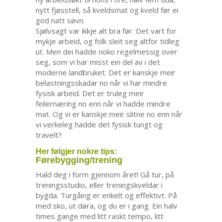
nytt fjøsstell, så kveldsmat og kveld før ei
god natt søvn.
Sjølvsagt var ikkje alt bra før. Det vart for
mykje arbeid, og folk sleit seg altfor tidleg
ut. Men dei hadde noko regelmessig over
seg, som vi har misst ein del av i det
moderne landbruket. Det er kanskje meir
belastningsskadar no når vi har mindre
fysisk arbeid. Det er truleg meir
feilernæring no enn når vi hadde mindre
mat. Og vi er kanskje meir slitne no enn når
vi verkeleg hadde det fysisk tungt og
travelt?
Her følgjer nokre tips:
Førebygging/trening
Hald deg i form gjennom året! Gå tur, på
treningsstudio, eller treningskveldar i
bygda. Turgåing er enkelt og effektivt. På
med sko, ut døra, og du er i gang. Ein halv
times gange med litt raskt tempo, litt