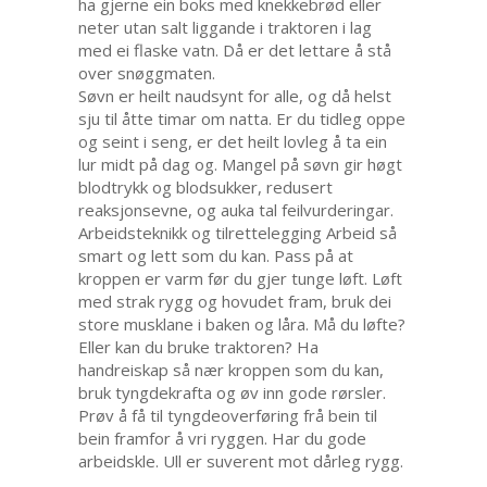
ha gjerne ein boks med knekkebrød eller
neter utan salt liggande i traktoren i lag
med ei flaske vatn. Då er det lettare å stå
over snøggmaten.
Søvn er heilt naudsynt for alle, og då helst
sju til åtte timar om natta. Er du tidleg oppe
og seint i seng, er det heilt lovleg å ta ein
lur midt på dag og. Mangel på søvn gir høgt
blodtrykk og blodsukker, redusert
reaksjonsevne, og auka tal feilvurderingar.
Arbeidsteknikk og tilrettelegging Arbeid så
smart og lett som du kan. Pass på at
kroppen er varm før du gjer tunge løft. Løft
med strak rygg og hovudet fram, bruk dei
store musklane i baken og låra. Må du løfte?
Eller kan du bruke traktoren? Ha
handreiskap så nær kroppen som du kan,
bruk tyngdekrafta og øv inn gode rørsler.
Prøv å få til tyngdeoverføring frå bein til
bein framfor å vri ryggen. Har du gode
arbeidskle. Ull er suverent mot dårleg rygg.