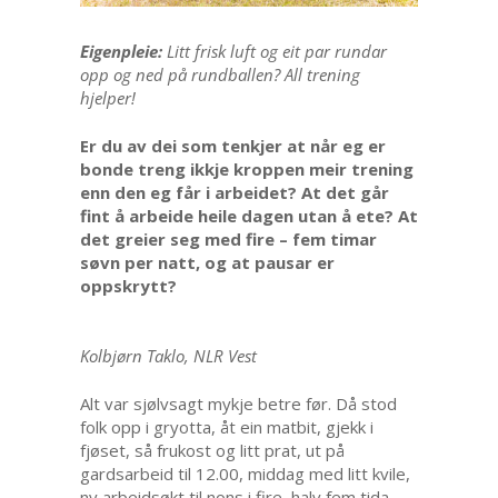
Eigenpleie:
Litt frisk luft og eit par rundar
opp og ned på rundballen? All trening
hjelper!
Er du av dei som tenkjer at når eg er
bonde treng ikkje kroppen meir trening
enn den eg får i arbeidet? At det går
fint å arbeide heile dagen utan å ete? At
det greier seg med fire – fem timar
søvn per natt, og at pausar er
oppskrytt?
Kolbjørn Taklo, NLR Vest
Alt var sjølvsagt mykje betre før. Då stod
folk opp i gryotta, åt ein matbit, gjekk i
fjøset, så frukost og litt prat, ut på
gardsarbeid til 12.00, middag med litt kvile,
ny arbeidsøkt til nons i fire, halv fem tida,