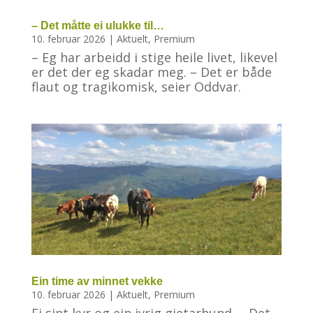
– Det måtte ei ulukke til…
10. februar 2026
|
Aktuelt
,
Premium
– Eg har arbeidd i stige heile livet, likevel
er det der eg skadar meg. – Det er både
flaut og tragikomisk, seier Oddvar.
Ein time av minnet vekke
10. februar 2026
|
Aktuelt
,
Premium
Ei sint kyr og ein ivrig gjetarhund. – Det