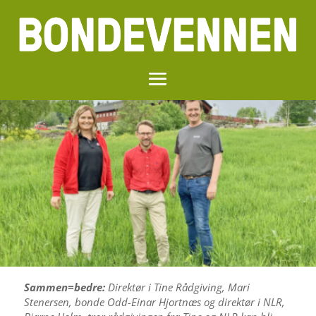
Sammen=bedre:
Direktør i Tine Rådgiving, Mari
Stenersen, bonde Odd-Einar Hjortnæs og direktør i NLR,