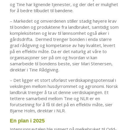
og Tine har lignende tjenester, og der det er mulighet
for å bedre tilbudet til bøndene.
– Markedet og omverdenen stiller stadig høyere krav
til bonden og produktene fra landbruket, samtidig som
kompleksiteten og krav til lønnsomhet også øker i
gårdsdrifta. Dermed trenger bonden i enda større
grad rådgiving og kompetanse av høy kvalitet, levert
på en effektiv måte. Da er det naturlig at våre to
organisasjoner ser på om og hvordan vi kan
samarbeide til bondens beste, sier Mari Stenersen,
direktør i Tine Rådgiving.
– Det ligger et stort uforløst verdiskapingspotensial i
vekslingen mellom husdyrrommet og agronomi. Norsk
landbruk trenger å ta ut denne verdiskapingen. Et
tettere samarbeid mellom Tine og NLR er en
forutsetning for å få til det på en effektiv måte, sier
Bjarne Holm, direktør i NLR.
En plan i 2025
Intensjonsavtalen ble signert på melkebruket til Odd-