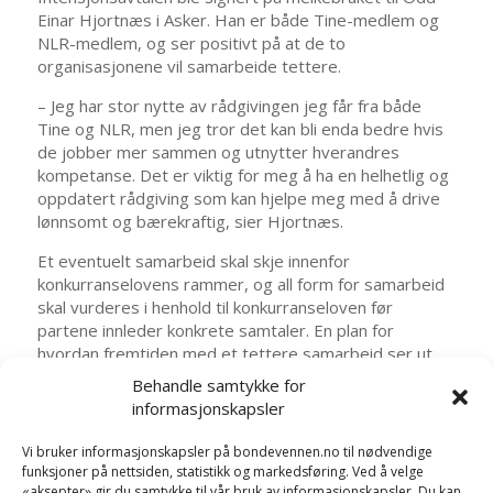
Einar Hjortnæs i Asker. Han er både Tine-medlem og
NLR-medlem, og ser positivt på at de to
organisasjonene vil samarbeide tettere.
– Jeg har stor nytte av rådgivingen jeg får fra både
Tine og NLR, men jeg tror det kan bli enda bedre hvis
de jobber mer sammen og utnytter hverandres
kompetanse. Det er viktig for meg å ha en helhetlig og
oppdatert rådgiving som kan hjelpe meg med å drive
lønnsomt og bærekraftig, sier Hjortnæs.
Et eventuelt samarbeid skal skje innenfor
konkurranselovens rammer, og all form for samarbeid
skal vurderes i henhold til konkurranseloven før
partene innleder konkrete samtaler. En plan for
hvordan fremtiden med et tettere samarbeid ser ut
skal presenteres eierne i Tine og NLR sommeren
Behandle samtykke for
2025.
informasjonskapsler
Pressemelding fra Tine og NLR
Vi bruker informasjonskapsler på bondevennen.no til nødvendige
funksjoner på nettsiden, statistikk og markedsføring. Ved å velge
«aksepter» gir du samtykke til vår bruk av informasjonskapsler. Du kan