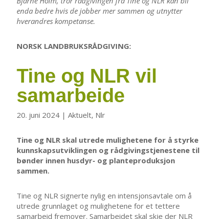
Bjarne Holm, tror rådgivingen fra Tine og NLR kan bli
enda bedre hvis de jobber mer sammen og utnytter
hverandres kompetanse.
NORSK LANDBRUKSRÅDGIVING:
Tine og NLR vil
samarbeide
20. juni 2024
|
Aktuelt
,
Nlr
Tine og NLR skal utrede mulighetene for å styrke
kunnskapsutviklingen og rådgivingstjenestene til
bønder innen husdyr- og planteproduksjon
sammen.
​Tine og NLR signerte nylig en intensjonsavtale om å
utrede grunnlaget og mulighetene for et tettere
samarbeid fremover. Samarbeidet skal skje der NLR