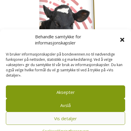
Behandle samtykke for
informasjonskapsler
Vi bruker informasjonskapsler på bondevennen.no til nødvendige
funksjoner på nettsiden, statistikk og markedsføring. Ved å velge
«aksepter» gir du samtykke til vår bruk av informasjonskapsler. Du kan
også velge hvilke formål du vil gi samtykke til ved å trykke på «Vis
detaljer».
Kusignal
Bondevennen har samla den populære serien vår
om kusignal i eit eige hefte.
Aksepter
Avslå
Vis detaljer
Bondevennen AS, Pb 208, sentrum, 4001 Stavanger