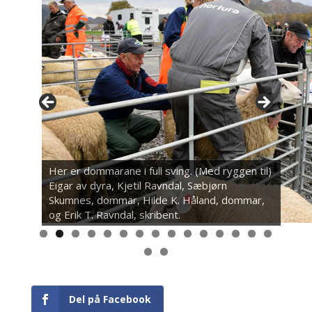
Her er dommarane i full sving. (Med ryggen til)
Eigar av dyra, Kjetil Ravndal, Sæbjørn
Skumnes, dommar, Hilde K. Håland, dommar,
og Erik T. Ravndal, skribent.
0
1
2
3
4
5
6
7
Del på Facebook