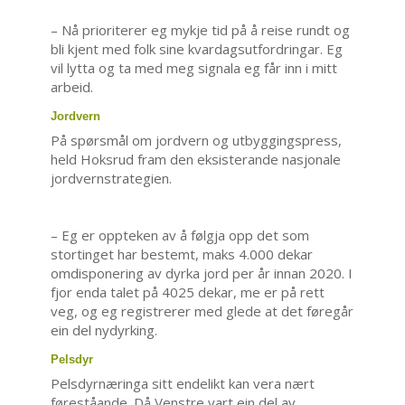
– Nå prioriterer eg mykje tid på å reise rundt og
bli kjent med folk sine kvardagsutfordringar. Eg
vil lytta og ta med meg signala eg får inn i mitt
arbeid.
Jordvern
På spørsmål om jordvern og utbyggingspress,
held Hoksrud fram den eksisterande nasjonale
jordvernstrategien.
– Eg er oppteken av å følgja opp det som
stortinget har bestemt, maks 4.000 dekar
omdisponering av dyrka jord per år innan 2020. I
fjor enda talet på 4025 dekar, me er på rett
veg, og eg registrerer med glede at det føregår
ein del nydyrking.
Pelsdyr
Pelsdyrnæringa sitt endelikt kan vera nært
føreståande. Då Venstre vart ein del av