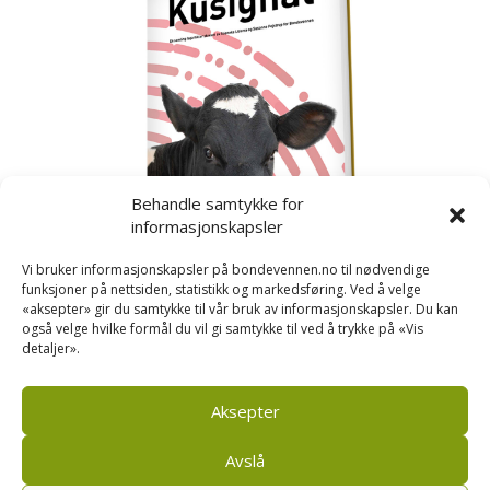
Behandle samtykke for
informasjonskapsler
Vi bruker informasjonskapsler på bondevennen.no til nødvendige
funksjoner på nettsiden, statistikk og markedsføring. Ved å velge
«aksepter» gir du samtykke til vår bruk av informasjonskapsler. Du kan
også velge hvilke formål du vil gi samtykke til ved å trykke på «Vis
detaljer».
Kusignal
Bondevennen har samla den populære serien vår
om kusignal i eit eige hefte.
Aksepter
Avslå