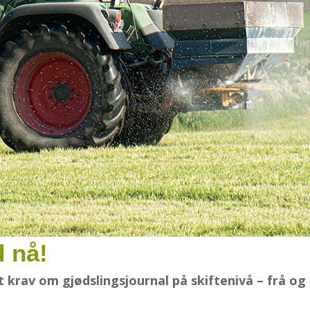
d nå!
t krav om gjødslingsjournal på skiftenivå – frå og 