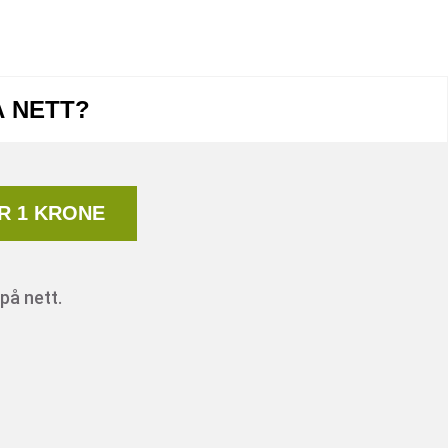
Å NETT?
R 1 KRONE
på nett.