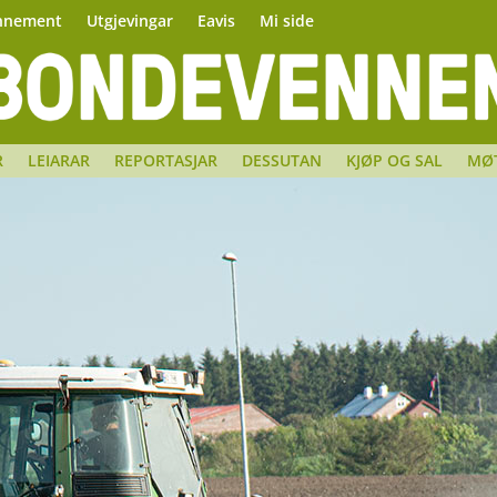
nnement
Utgjevingar
Eavis
Mi side
R
LEIARAR
REPORTASJAR
DESSUTAN
KJØP OG SAL
MØ