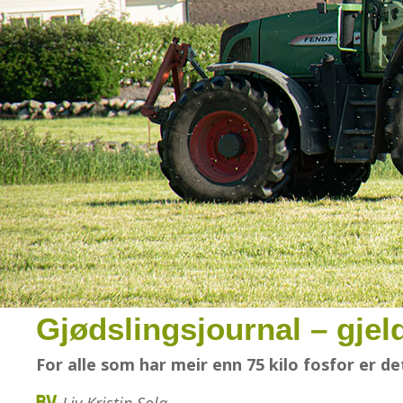
Gjødslingsjournal – gjel
For alle som har meir enn 75 kilo fosfor er de