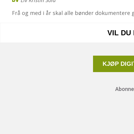
Liv Kristin Sola​
Frå og med i år skal alle bønder doku­mentere gj
VIL DU
KJØP DIG
Abonnem