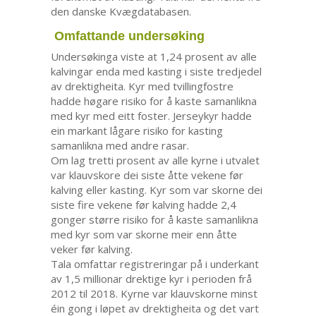
den danske Kvægdatabasen.
Omfattande undersøking
Undersøkinga viste at 1,24 prosent av alle
kalvingar enda med kasting i siste tredjedel
av drektigheita. Kyr med tvillingfostre
hadde høgare risiko for å kaste samanlikna
med kyr med eitt foster. Jerseykyr hadde
ein markant lågare risiko for kasting
samanlikna med andre rasar.
Om lag tretti prosent av alle kyrne i utvalet
var klauvskore dei siste åtte vekene før
kalving eller kasting. Kyr som var skorne dei
siste fire vekene før kalving hadde 2,4
gonger større risiko for å kaste samanlikna
med kyr som var skorne meir enn åtte
veker før kalving.
Tala omfattar registreringar på i underkant
av 1,5 millionar drektige kyr i perioden frå
2012 til 2018. Kyrne var klauvskorne minst
éin gong i løpet av drektigheita og det vart