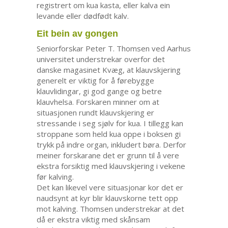
registrert om kua kasta, eller kalva ein
levande eller dødfødt kalv.
Eit bein av gongen
Seniorforskar Peter T. Thomsen ved Aarhus
universitet understrekar overfor det
danske magasinet Kvæg, at klauvskjering
generelt er viktig for å førebygge
klauvlidingar, gi god gange og betre
klauvhelsa. Forskaren minner om at
situasjonen rundt klauvskjering er
stressande i seg sjølv for kua. I tillegg kan
stroppane som held kua oppe i boksen gi
trykk på indre organ, inkludert børa. Derfor
meiner forskarane det er grunn til å vere
ekstra forsiktig med klauvskjering i vekene
før kalving.
Det kan likevel vere situasjonar kor det er
naudsynt at kyr blir klauvskorne tett opp
mot kalving. Thomsen understrekar at det
då er ekstra viktig med skånsam