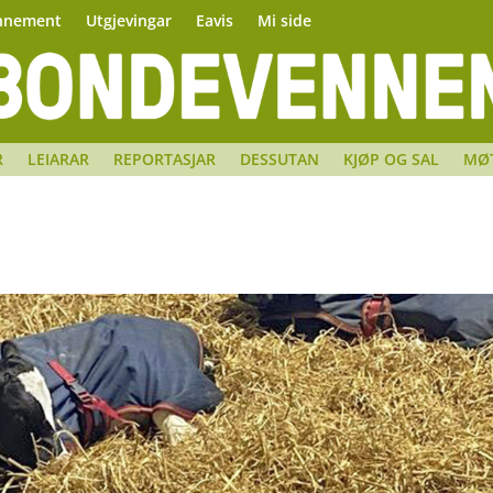
nnement
Utgjevingar
Eavis
Mi side
R
LEIARAR
REPORTASJAR
DESSUTAN
KJØP OG SAL
MØ