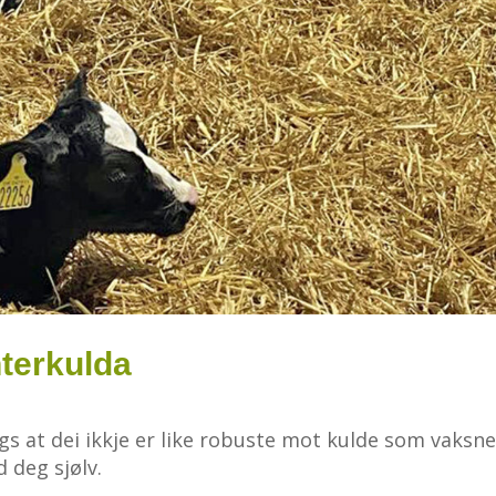
nterkulda
ugs at dei ikkje er like robuste mot kulde som vaksne
d deg sjølv.