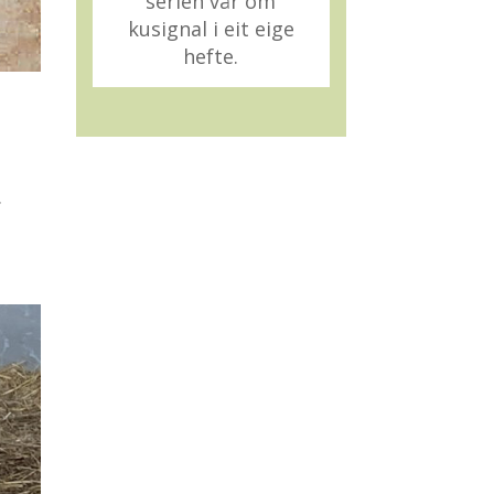
serien vår om
kusignal i eit eige
hefte.
.