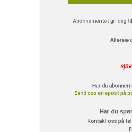
Abonnementet gir deg tilg
Allereie
Sjå k
Har du abonnement
Send oss en epost på p
Har du spø
Kontakt oss på tele
p