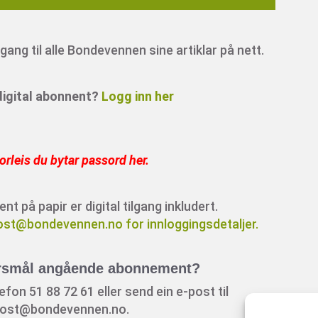
ang til alle Bondevennen sine artiklar på nett.
 digital abonnent?
Logg inn her
orleis du bytar passord her
.
 på papir er digital tilgang inkludert.
ost@bondevennen.no for innloggingsdetaljer.
rsmål angående abonnement?
fon 51 88 72 61 eller send ein e-post til
ost@bondevennen.no.