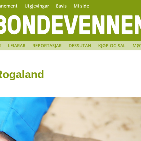
nnement
Utgjevingar
Eavis
Mi side
R
LEIARAR
REPORTASJAR
DESSUTAN
KJØP OG SAL
MØ
 Rogaland