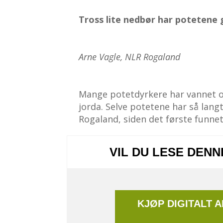
Tross lite nedbør har potetene g
Arne Vagle, NLR Rogaland
Mange potetdyrkere har vannet og
jorda. Selve potetene har så langt
Rogaland, siden det første funnet i
VIL DU LESE DEN
KJØP DIGITALT 