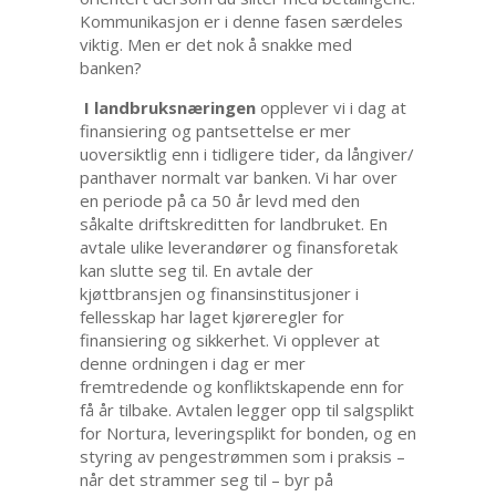
Kommunikasjon er i denne fasen særdeles
viktig. Men er det nok å snakke med
banken?
I landbruksnæringen
opplever vi i dag at
finansiering og pantsettelse er mer
uoversiktlig enn i tidligere tider, da långiver/
panthaver normalt var banken. Vi har over
en periode på ca 50 år levd med den
såkalte driftskreditten for landbruket. En
avtale ulike leverandører og finansforetak
kan slutte seg til. En avtale der
kjøttbransjen og finansinstitusjoner i
fellesskap har laget kjøreregler for
finansiering og sikkerhet. Vi opplever at
denne ordningen i dag er mer
fremtredende og konfliktskapende enn for
få år tilbake. Avtalen legger opp til salgsplikt
for Nortura, leveringsplikt for bonden, og en
styring av pengestrømmen som i praksis –
når det strammer seg til – byr på