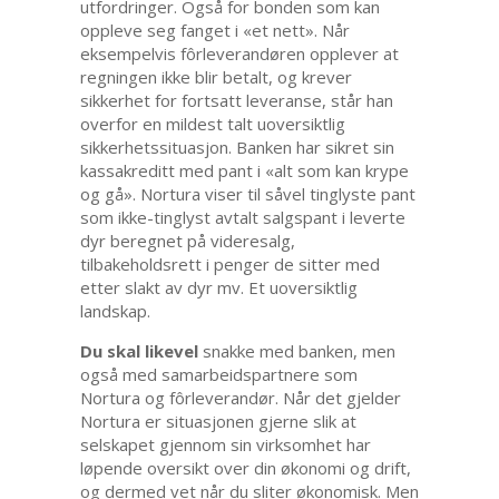
utfordringer. Også for bonden som kan
oppleve seg fanget i «et nett». Når
eksempelvis fôrleverandøren opplever at
regningen ikke blir betalt, og krever
sikkerhet for fortsatt leveranse, står han
overfor en mildest talt uoversiktlig
sikkerhetssituasjon. Banken har sikret sin
kassakreditt med pant i «alt som kan krype
og gå». Nortura viser til såvel tinglyste pant
som ikke-tinglyst avtalt salgspant i leverte
dyr beregnet på videresalg,
tilbakeholdsrett i penger de sitter med
etter slakt av dyr mv. Et uoversiktlig
landskap.
Du skal likevel
snakke med banken, men
også med samarbeidspartnere som
Nortura og fôrleverandør. Når det gjelder
Nortura er situasjonen gjerne slik at
selskapet gjennom sin virksomhet har
løpende oversikt over din økonomi og drift,
og dermed vet når du sliter økonomisk. Men