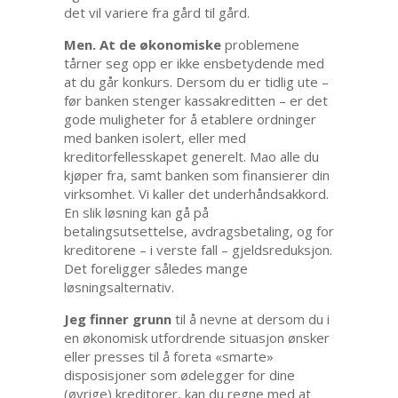
det vil variere fra gård til gård.
Men. At de økonomiske
problemene
tårner seg opp er ikke ensbetydende med
at du går konkurs. Dersom du er tidlig ute –
før banken stenger kassakreditten – er det
gode muligheter for å etablere ordninger
med banken isolert, eller med
kreditorfellesskapet generelt. Mao alle du
kjøper fra, samt banken som finansierer din
virksomhet. Vi kaller det underhåndsakkord.
En slik løsning kan gå på
betalingsutsettelse, avdragsbetaling, og for
kreditorene – i verste fall – gjeldsreduksjon.
Det foreligger således mange
løsningsalternativ.
Jeg finner grunn
til å nevne at dersom du i
en økonomisk utfordrende situasjon ønsker
eller presses til å foreta «smarte»
disposisjoner som ødelegger for dine
(øvrige) kreditorer, kan du regne med at