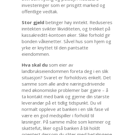
investeringer som er prisgitt marked og
offentlige vedtak.
Stor gjeld
betinger høy inntekt. Reduseres
inntekten svikter likviditeten, og trekket på
kassakreditt-kontoen øker. Slike forhold gir
bonden våkenetter. Såvel hus som hjem og
yrke er knyttet til den pantsatte
eiendommen.
Hva skal du
som eier av
landbrukseiendommen foreta deg i en slik
situasjon? Svaret er forholdsvis enkelt. Det
samme som alle andre næringsdrivende
med økonomiske problemer bør gjøre – å
ta kontakt med bank og gjerne din største
leverandør på et tidlig tidspunkt. Du vil
normalt oppleve at banken i en slik fase vil
være en god medspiller i forhold til
løsninger. På samme måte som kemner og
skattefut, liker også banken å bli holdt
orientert dersom du sliter med betalingene.