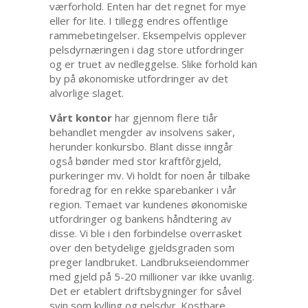
værforhold. Enten har det regnet for mye
eller for lite. I tillegg endres offentlige
rammebetingelser. Eksempelvis opplever
pelsdyrnæringen i dag store utfordringer
og er truet av nedleggelse. Slike forhold kan
by på økonomiske utfordringer av det
alvorlige slaget.
Vårt kontor
har gjennom flere tiår
behandlet mengder av insolvens saker,
herunder konkursbo. Blant disse inngår
også bønder med stor kraftfôrgjeld,
purkeringer mv. Vi holdt for noen år tilbake
foredrag for en rekke sparebanker i vår
region. Temaet var kundenes økonomiske
utfordringer og bankens håndtering av
disse. Vi ble i den forbindelse overrasket
over den betydelige gjeldsgraden som
preger landbruket. Landbrukseiendommer
med gjeld på 5-20 millioner var ikke uvanlig.
Det er etablert driftsbygninger for såvel
svin som kylling og pelsdyr. Kostbare