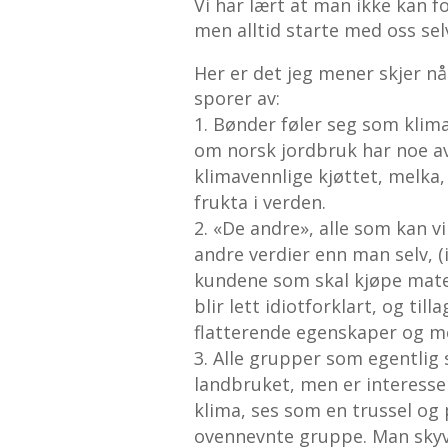
Vi har lært at man ikke kan f
men alltid starte med oss sel
Her er det jeg mener skjer n
sporer av:
Bønder føler seg som klima
om norsk jordbruk har noe a
klimavennlige kjøttet, melka
frukta i verden.
«De andre», alle som kan virk
andre verdier enn man selv, (
kundene som skal kjøpe mate
blir lett idiotforklart, og till
flatterende egenskaper og m
Alle grupper som egentlig 
landbruket, men er interesser
klima, ses som en trussel og 
ovennevnte gruppe. Man skyv