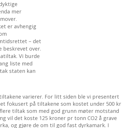
dyktige
 enda mer
emover.
ket er avhengig
som
mtidsrettet – det
ne beskrevet over.
tiltak. Vi burde
lang liste med
tak staten kan
ltakene varierer. For litt siden ble vi presentert
det fokusert på tiltakene som kostet under 500 kr
 flere tiltak som med god grunn møter motstand
ng vil det koste 125 kroner pr tonn CO2 å grave
rka, og gjøre de om til god fast dyrkamark. I