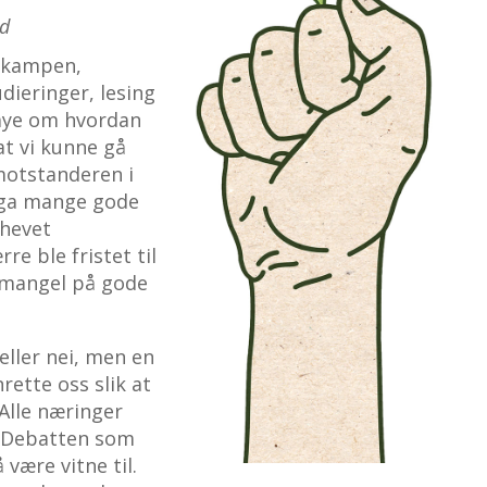
nd
U-kampen,
dieringer, lesing
 mye om hvordan
at vi kunne gå
 motstanderen i
t ga mange gode
 hevet
re ble fristet til
 mangel på gode
eller nei, men en
rette oss slik at
Alle næringer
. Debatten som
 være vitne til.