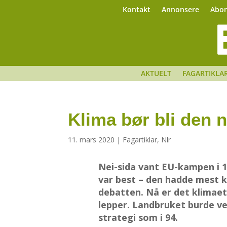
Kontakt
Annonsere
Abo
AKTUELT
FAGARTIKLA
Klima bør bli den
11. mars 2020
|
Fagartiklar
,
Nlr
Nei-sida vant EU-kampen i 1
var best – den hadde mest 
debatten. Nå er det klimaet
lepper. Landbruket burde 
strategi som i 94.