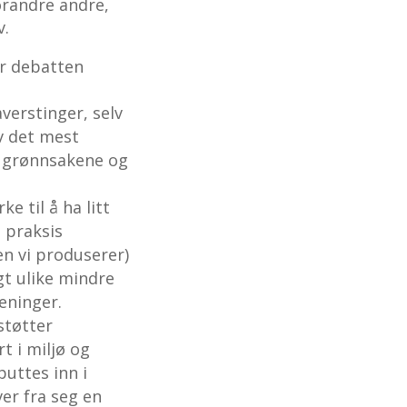
orandre andre,
v.
år debatten
verstinger, selv
v det mest
, grønnsakene og
e til å ha litt
i praksis
n vi produserer)
agt ulike mindre
eninger.
støtter
t i miljø og
puttes inn i
er fra seg en