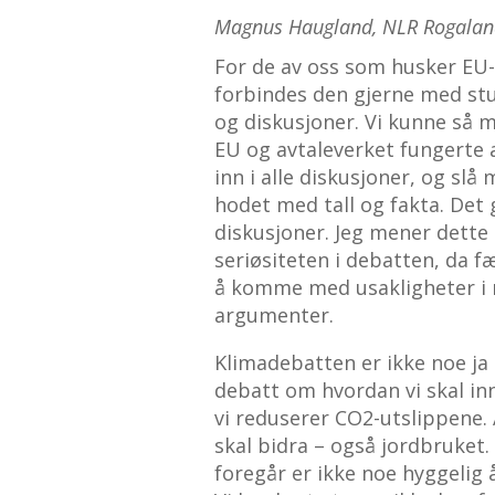
Magnus Haugland, NLR Rogala
For de av oss som husker E
forbindes den gjerne med stu
og diskusjoner. Vi kunne så
EU og avtaleverket fungerte 
inn i alle diskusjoner, og slå
hodet med tall og fakta. De
diskusjoner. Jeg mener dette
seriøsiteten i debatten, da fær
å komme med usakligheter i
argumenter.
Klimadebatten er ikke noe ja 
debatt om hvordan vi skal inn
vi reduserer CO2-utslippene. 
skal bidra – også jordbruket
foregår er ikke noe hyggelig å