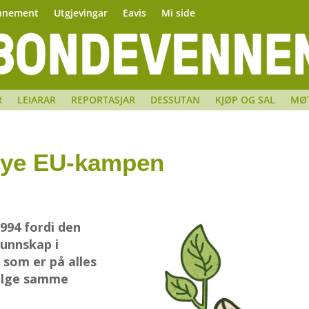
nnement
Utgjevingar
Eavis
Mi side
R
LEIARAR
REPORTASJAR
DESSUTAN
KJØP OG SAL
MØ
 nye EU-kampen
994 fordi den
kunnskap i
 som er på alles
velge samme