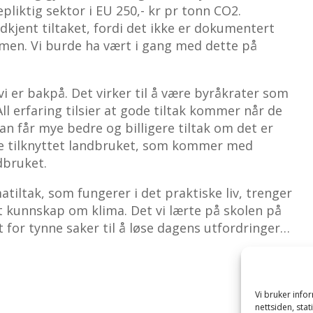
pliktig sektor i EU 250,- kr pr tonn CO2.
odkjent tiltaket, fordi det ikke er dokumentert
timen. Vi burde ha vært i gang med dette på
vi er bakpå. Det virker til å være byråkrater som
All erfaring tilsier at gode tiltak kommer når de
an får mye bedre og billigere tiltak om det er
e tilknyttet landbruket, som kommer med
dbruket.
iltak, som fungerer i det praktiske liv, trenger
 kunnskap om klima. Det vi lærte på skolen på
tt for tynne saker til å løse dagens utfordringer…
Vi bruker inf
nettsiden, sta