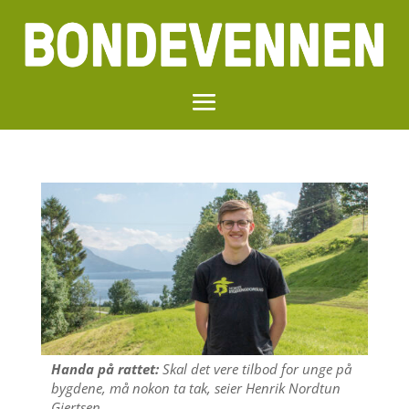
Handa på rattet:
Skal det vere tilbod for unge på
bygdene, må nokon ta tak, seier Henrik Nordtun
Gjertsen.