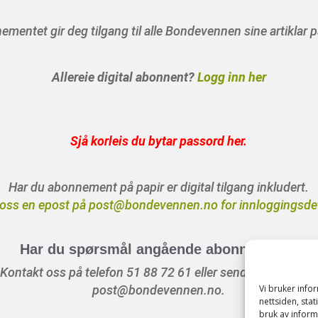
mentet gir deg tilgang til alle Bondevennen sine artiklar p
Allereie digital abonnent?
Logg inn her
Sjå korleis du bytar passord her
.
Har du abonnement på papir er digital tilgang inkludert.
oss en epost på post@bondevennen.no for innloggingsdet
Har du spørsmål angående abonnement?
Kontakt oss på telefon 51 88 72 61 eller send ein e-post til
Vi bruker inf
post@bondevennen.no.
nettsiden, sta
bruk av inform