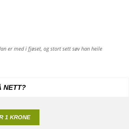
 er med i fjøset, og stort sett søv han heile
Å NETT?
R 1 KRONE