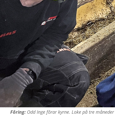
Fôring:
Odd Inge fôrar kyrne. Loke på tre måneder 