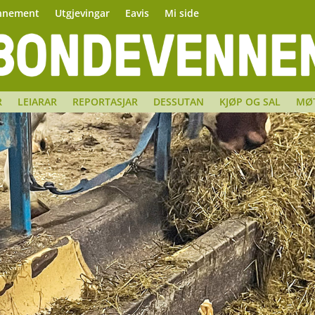
nnement
Utgjevingar
Eavis
Mi side
R
LEIARAR
REPORTASJAR
DESSUTAN
KJØP OG SAL
MØ