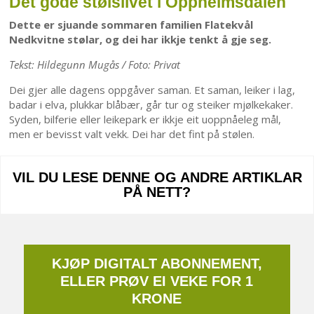
Det gode stølslivet i Oppheimsdalen
Dette er sjuande sommaren familien Flatekvål
Nedkvitne stølar, og dei har ikkje tenkt å gje seg.
Tekst: Hildegunn Mugås / Foto: Privat
Dei gjer alle dagens oppgåver saman. Et saman, leiker i lag,
badar i elva, plukkar blåbær, går tur og steiker mjølkekaker.
Syden, bilferie eller leikepark er ikkje eit uoppnåeleg mål,
men er bevisst valt vekk. Dei har det fint på stølen.
VIL DU LESE DENNE OG ANDRE ARTIKLAR
PÅ NETT?
KJØP DIGITALT ABONNEMENT,
ELLER PRØV EI VEKE FOR 1
KRONE