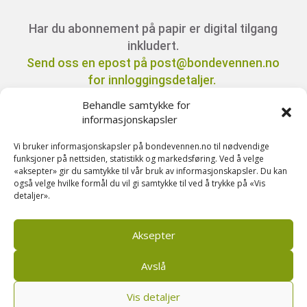
Har du abonnement på papir er digital tilgang
inkludert.
Send oss en epost på post@bondevennen.no
for innloggingsdetaljer.
Behandle samtykke for
informasjonskapsler
Har du spørsmål angående abonnement?
Kontakt oss på telefon 51 88 72 61 eller send
Vi bruker informasjonskapsler på bondevennen.no til nødvendige
funksjoner på nettsiden, statistikk og markedsføring. Ved å velge
ein e-post til
«aksepter» gir du samtykke til vår bruk av informasjonskapsler. Du kan
post@bondevennen.no.
også velge hvilke formål du vil gi samtykke til ved å trykke på «Vis
detaljer».
Stikkord denne saka:
generasjonsskifte
Aksepter
Avslå
Vis detaljer