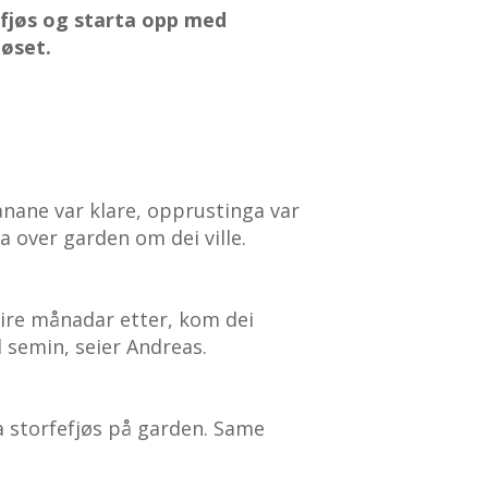
fjøs og starta opp med
jøset.
ane var klare, opprustinga var
a over garden om dei ville.
Fire månadar etter, kom dei
d semin, seier Andreas.
ga storfefjøs på garden. Same