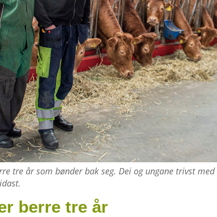
 tre år som bønder bak seg. Dei og ungane trivst med sitt
idast.
er berre tre år