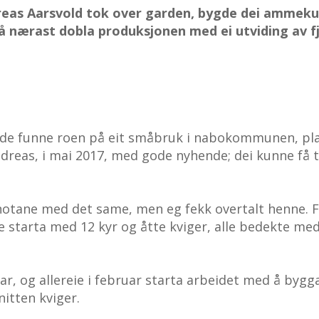
eas Aarsvold tok over garden, bygde dei ammeku
 å nærast dobla produksjonen med ei utviding av f
de funne roen på eit småbruk i nabokommunen, plan
Andreas, i mai 2017, med gode nyhende; dei kunne få t
 notane med det same, men eg fekk overtalt henne. 
Me starta med 12 kyr og åtte kviger, alle bedekte me
rar, og allereie i februar starta arbeidet med å byg
nitten kviger.