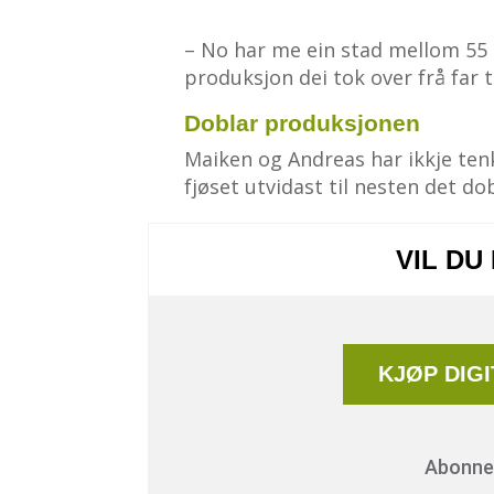
– No har me ein stad mellom 55 og
produksjon dei tok over frå far t
Doblar produksjonen
Maiken og Andreas har ikkje ten
fjøset utvidast til nesten det do
VIL DU
KJØP DIG
Abonnem