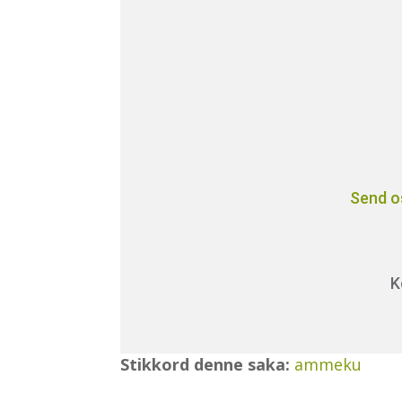
Send o
K
Stikkord denne saka:
ammeku