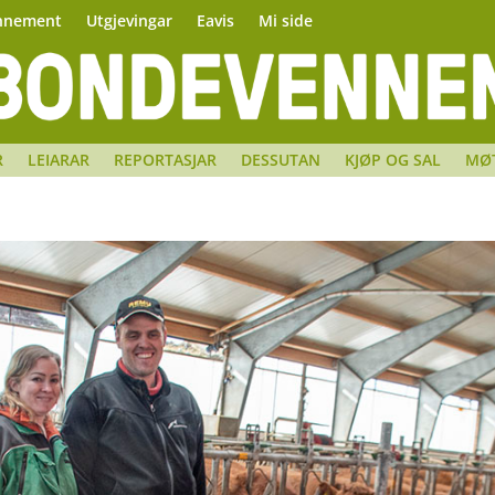
nnement
Utgjevingar
Eavis
Mi side
R
LEIARAR
REPORTASJAR
DESSUTAN
KJØP OG SAL
MØ