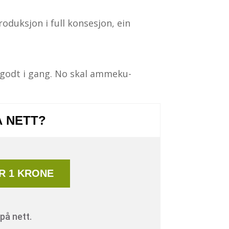
roduksjon i full konsesjon, ein
 godt i gang. No skal ammeku-
Å NETT?
R 1 KRONE
på nett.