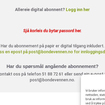
Allereie digital abonnent?
Logg inn her
Sjå korleis du bytar passord her
.
Har du abonnement på papir er digital tilgang inkludert.
ss en epost på post@bondevennen.no for innloggingsde
Har du spørsmål angående abonnement?
ontakt oss på telefon 51 88 72 61 eller send ein e-post t
post@bondevennen.no.
Vi bruker inf
nettsiden, sta
bruk av inform
ved å trykke på