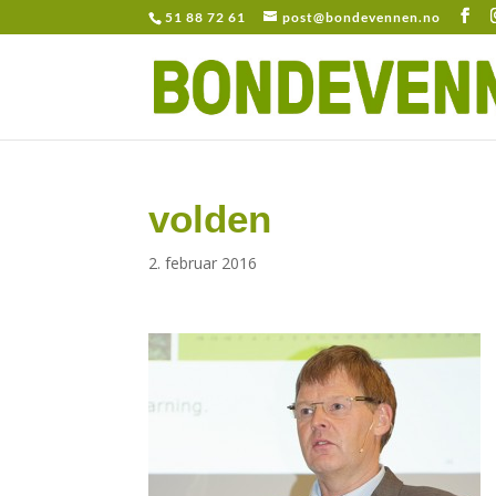
51 88 72 61
post@bondevennen.no
volden
2. februar 2016