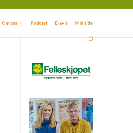
Om oss
Podcast
E-avis
Min side