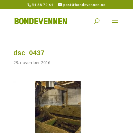
51 88 72 61
post@bondevennen.no
dsc_0437
23. november 2016