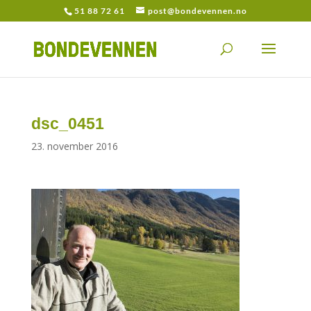
51 88 72 61
post@bondevennen.no
dsc_0451
23. november 2016