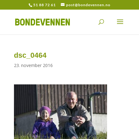
51 88 72 61
post@bondevennen.no
dsc_0464
23. november 2016