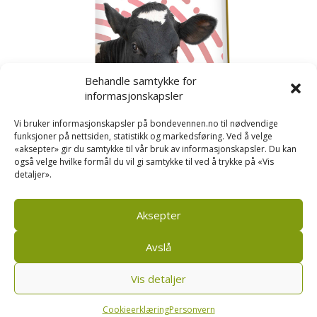
Behandle samtykke for
informasjonskapsler
Vi bruker informasjonskapsler på bondevennen.no til nødvendige
funksjoner på nettsiden, statistikk og markedsføring. Ved å velge
«aksepter» gir du samtykke til vår bruk av informasjonskapsler. Du kan
også velge hvilke formål du vil gi samtykke til ved å trykke på «Vis
detaljer».
Kusignal
Bondevennen har samla den populære serien vår
om kusignal i eit eige hefte.
Aksepter
Avslå
Vis detaljer
Bondevennen SA, Pb 208, sentrum, 4001 Stavanger
|
Personvern og cookies regler
Cookieerklæring
Personvern