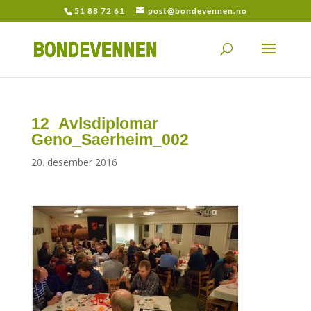
51 88 72 61
post@bondevennen.no
12_Avlsdiplomar
Geno_Saerheim_002
20. desember 2016