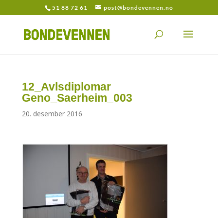
51 88 72 61
post@bondevennen.no
12_Avlsdiplomar
Geno_Saerheim_003
20. desember 2016