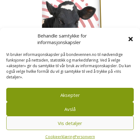
Behandle samtykke for
informasjonskapsler
Vi bruker informasjonskapsler på bondevennen.no til nødvendige
funksjoner på nettsiden, statistikk og markedsføring. Ved å velge
«aksepter» gir du samtykke til vår bruk av informasjonskapsler. Du kan
også velge hvilke formål du vil gi samtykke til ved å trykke på «Vis
detaljer».
Kusignal
Bondevennen har samla den populære serien vår
om kusignal i eit eige hefte.
Aksepter
Avslå
Vis detaljer
Bondevennen SA, Pb 208, sentrum, 4001 Stavanger
|
Personvern og cookies regler
Cookieerklæring
Personvern