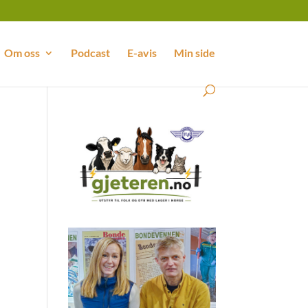
Om oss
Podcast
E-avis
Min side