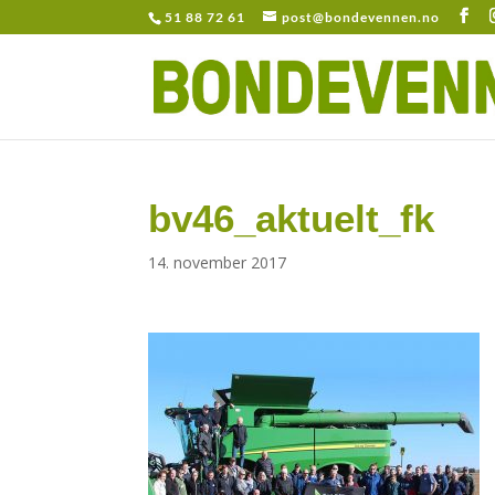
51 88 72 61
post@bondevennen.no
bv46_aktuelt_fk
14. november 2017