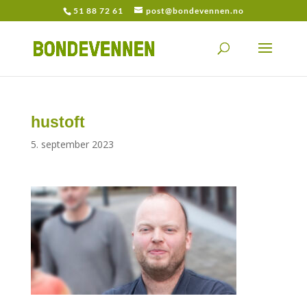
51 88 72 61
post@bondevennen.no
hustoft
5. september 2023