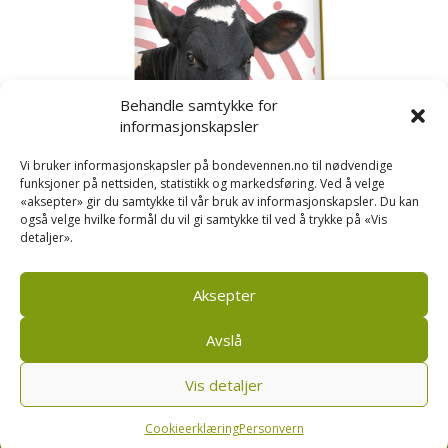
Behandle samtykke for
informasjonskapsler
Vi bruker informasjonskapsler på bondevennen.no til nødvendige
funksjoner på nettsiden, statistikk og markedsføring. Ved å velge
«aksepter» gir du samtykke til vår bruk av informasjonskapsler. Du kan
også velge hvilke formål du vil gi samtykke til ved å trykke på «Vis
detaljer».
Kusignal
Bondevennen har samla den populære serien vår
om kusignal i eit eige hefte.
Aksepter
Avslå
Vis detaljer
Bondevennen SA, Pb 208, sentrum, 4001 Stavanger
|
Personvern og cookies regler
Cookieerklæring
Personvern