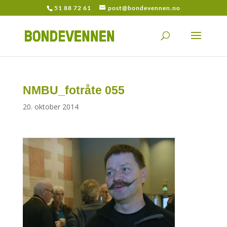
51 88 72 61
post@bondevennen.no
NMBU_fotråte 055
20. oktober 2014