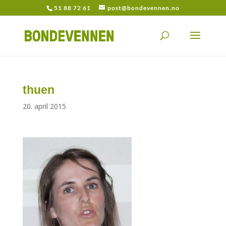
51 88 72 61
post@bondevennen.no
thuen
20. april 2015