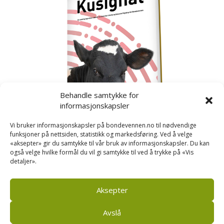
Behandle samtykke for
informasjonskapsler
Vi bruker informasjonskapsler på bondevennen.no til nødvendige
funksjoner på nettsiden, statistikk og markedsføring. Ved å velge
«aksepter» gir du samtykke til vår bruk av informasjonskapsler. Du kan
også velge hvilke formål du vil gi samtykke til ved å trykke på «Vis
detaljer».
Kusignal
Bondevennen har samla den populære serien vår
om kusignal i eit eige hefte.
Aksepter
Avslå