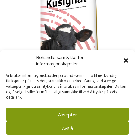
Behandle samtykke for
informasjonskapsler
Vi bruker informasjonskapsler på bondevennen.no til nødvendige
funksjoner på nettsiden, statistikk og markedsføring. Ved å velge
«aksepter» gir du samtykke til vår bruk av informasjonskapsler. Du kan
også velge hvilke formål du vil gi samtykke til ved å trykke på «Vis
detaljer».
Kusignal
Bondevennen har samla den populære serien vår
om kusignal i eit eige hefte.
Aksepter
Avslå