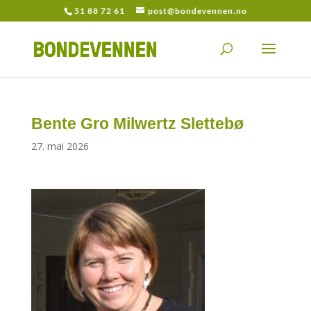
51 88 72 61
post@bondevennen.no
Bente Gro Milwertz Slettebø
27. mai 2026